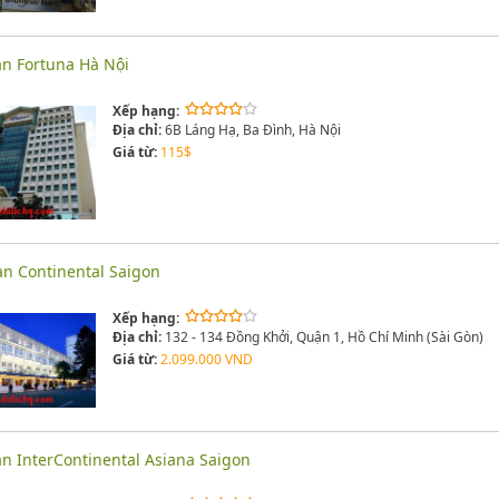
n Fortuna Hà Nội
Xếp hạng:
Địa chỉ:
6B Láng Hạ, Ba Đình, Hà Nội
Giá từ:
115$
n Continental Saigon
Xếp hạng:
Địa chỉ:
132 - 134 Đồng Khởi, Quận 1, Hồ Chí Minh (Sài Gòn)
Giá từ:
2.099.000 VND
n InterContinental Asiana Saigon