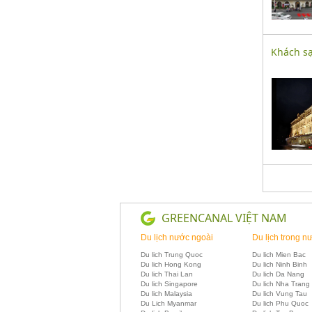
Khách s
GREENCANAL VIỆT NAM
Du lịch nước ngoài
Du lịch trong n
Du lich Trung Quoc
Du lich Mien Bac
Du lich Hong Kong
Du lich Ninh Binh
Du lich Thai Lan
Du lich Da Nang
Du lich Singapore
Du lich Nha Trang
Du lich Malaysia
Du lich Vung Tau
Du Lich Myanmar
Du lich Phu Quoc