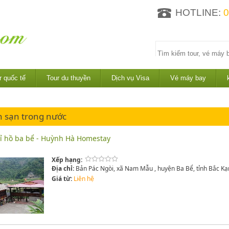
HOTLINE:
0
r quốc tế
Tour du thuyền
Dịch vụ Visa
Vé máy bay
 sạn trong nước
ỉ hồ ba bể - Huỳnh Hà Homestay
Xếp hạng:
Địa chỉ:
Bản Pác Ngòi, xã Nam Mẫu , huyện Ba Bể, tỉnh Bắc Kạ
Giá từ:
Liên hệ