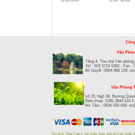
Du lich Brazil
Du lich Tay Bac
Công
Văn Phòng
Tầng 4, Tòa nhà Văn phòng,
Tel : 024 3724 5292 - Fax :
Mr Quyết :0904 895 228 -v
Văn Phòng T
số 33, Ngõ 38, Đường Quan
Điện thoại: 0280 3844 616 
Ms Tâm : 0936 035 658 -tn
Du lich Thai Lan
|
vé máy bay giá rẻ
|
vé máy b