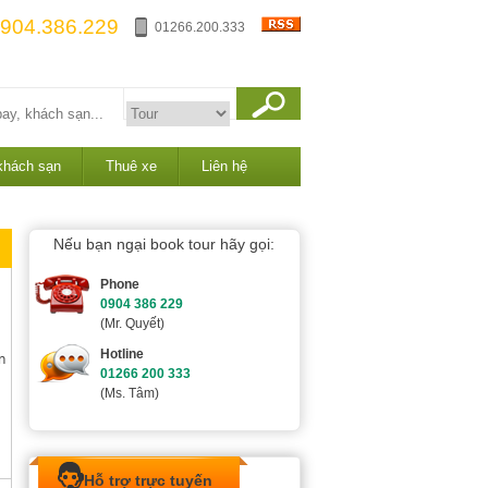
904.386.229
01266.200.333
khách sạn
Thuê xe
Liên hệ
Nếu bạn ngại book tour hãy gọi:
Phone
0904 386 229
(Mr. Quyết)
Hotline
n
01266 200 333
(Ms. Tâm)
Hỗ trợ trực tuyến