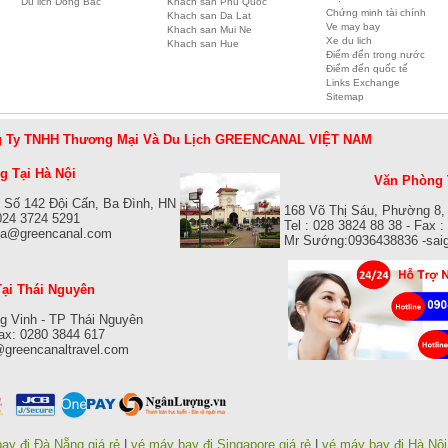
Du lich Dong Bac
Khach san Phu Quoc
Chứng minh tài chính
Khach san Da Lat
Ve may bay
Khach san Mui Ne
Xe du lich
Khach san Hue
Điểm đến trong nước
Điểm đến quốc tế
Links Exchange
Sitemap
 Ty TNHH Thương Mại Và Du Lịch GREENCANAL VIỆT NAM
 Tại Hà Nội
Văn Phòng 
 Số 142 Đội Cấn, Ba Đình, HN
168 Võ Thị Sáu, Phường 8,
 024 3724 5291
Tel : 028 3824 88 38 - Fax 
isa@greencanal.com
Mr Sướng:0936438836 -sai
ại Thái Nguyên
g Vinh - TP Thái Nguyên
Fax: 0280 3844 617
@greencanaltravel.com
ay đi Đà Nẵng giá rẻ
|
vé máy bay đi Singapore giá rẻ
|
vé máy bay đi Hà Nội