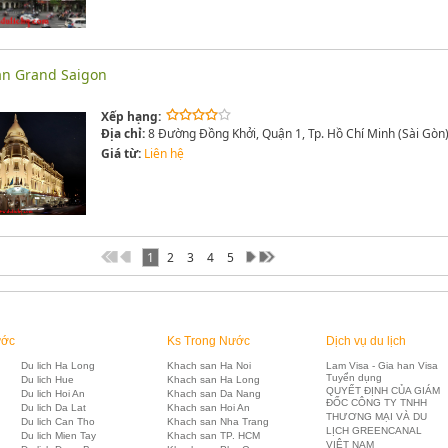
ạn Grand Saigon
Xếp hạng:
Địa chỉ:
8 Đường Đồng Khởi, Quận 1, Tp. Hồ Chí Minh (Sài Gòn
Giá từ:
Liên hệ
1
2
3
4
5
ước
Ks Trong Nước
Dịch vụ du lịch
Du lich Ha Long
Khach san Ha Noi
Lam Visa - Gia han Visa
Tuyển dụng
Du lich Hue
Khach san Ha Long
QUYẾT ĐỊNH CỦA GIÁM
Du lich Hoi An
Khach san Da Nang
ĐỐC CÔNG TY TNHH
Du lich Da Lat
Khach san Hoi An
THƯƠNG MẠI VÀ DU
Du lich Can Tho
Khach san Nha Trang
LỊCH GREENCANAL
Du lich Mien Tay
Khach san TP. HCM
VIỆT NAM