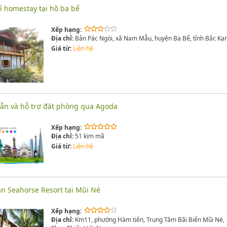
 homestay tại hồ ba bể
Xếp hạng:
Địa chỉ:
Bản Pác Ngòi, xã Nam Mẫu, huyện Ba Bể, tỉnh Bắc Kạ
Giá từ:
Liên hệ
ẫn và hỗ trợ đặt phòng qua Agoda
Xếp hạng:
Địa chỉ:
51 kim mã
Giá từ:
Liên hệ
n Seahorse Resort tại Mũi Né
Xếp hạng:
Địa chỉ:
Km11, phường Hàm tiến, Trung Tâm Bãi Biển Mũi Né,