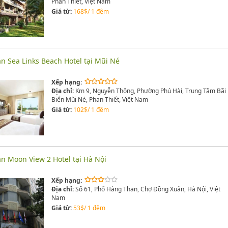
Phan Thiết, Việt Nam
Giá từ:
168$/ 1 đêm
n Sea Links Beach Hotel tại Mũi Né
Xếp hạng:
Địa chỉ:
Km 9, Nguyễn Thông, Phường Phú Hài, Trung Tâm Bãi
Biển Mũi Né, Phan Thiết, Việt Nam
Giá từ:
102$/ 1 đêm
n Moon View 2 Hotel tại Hà Nội
Xếp hạng:
Địa chỉ:
Số 61, Phố Hàng Than, Chợ Đồng Xuân, Hà Nội, Việt
Nam
Giá từ:
53$/ 1 đêm