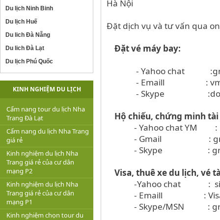
Hà Nội
Du lịch Ninh Binh
Du lịch Huế
Đặt dịch vụ và tư vấn qua on
Du lich Đà Nẵng
Đặt vé máy bay:
Du lich Đà Lạt
Du lịch Phú Quốc
- Yahoo chat :green
- Emaill : vmb@gr
KINH NGHIỆM DU LỊCH
- Skype :doan
Cẩm nang tour du lịch Nha
Hộ chiếu, chứng minh tài 
Trang Đà Lạt
- Yahoo chat YM : gr
Cẩm nang du lịch Nha Trang
- Gmail : greenca
giá rẻ
- Skype : greenca
Kinh nghiệm du lịch Nha
Trang giá rẻ của cư dân
mạng P2
Visa, thuê xe du lịch, vé t
-Yahoo chat : sie
Kinh nghiệm du lịch Nha
Trang giá rẻ của cư dân
- Emaill : Visa@gr
mạng P1
- Skype/MSN : green
Kinh nghiệm chọn tour du