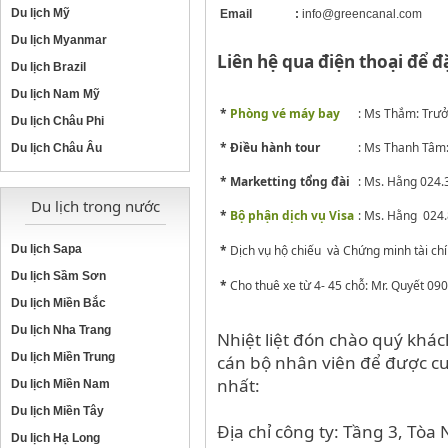
Du lịch Mỹ
Email
:
info@greencanal.com
Du lịch Myanmar
Liên hệ qua điện thoại để đặ
Du lịch Brazil
Du lịch Nam Mỹ
*
Phòng vé máy bay
: Ms Thắm: Trư
Du lịch Châu Phi
* Điều hành tour
: Ms Thanh Tâ
Du lịch Châu Âu
* Marketting tổng đài
: Ms. Hằng 024
Du lịch trong nước
*
Bộ phận dịch vụ Visa
: Ms. Hằng 024
Du lịch Sapa
*
Dịch vụ hộ chiếu và Chứng minh tài c
Du lịch Sầm Sơn
*
Cho thuê xe từ 4- 45 chỗ: Mr. Quyết
090
Du lịch Miền Bắc
Du lịch Nha Trang
Nhiệt liệt đón chào quý khá
Du lịch Miền Trung
cán bộ nhân viên để được cun
nhất:
Du lịch Miền Nam
Du lịch Miền Tây
Địa chỉ công ty: Tầng 3, Tòa
Du lịch Hạ Long