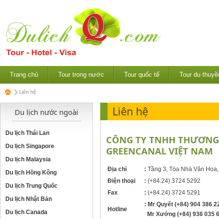
Trang chủ
Tour trong nước
Tour quốc tế
Tour du thuyề
Liên hệ
Liên hệ
Du lịch nước ngoài
Du lịch Thái Lan
CÔNG TY TNHH THƯƠNG 
Du lịch Singapore
GREENCANAL VIỆT NAM
Du lịch Malaysia
Địa chỉ
:
Tầng 3, Tòa Nhà Văn Hoa, 
Du lịch Hồng Kông
Điện thoại
:
(+84.24) 3724 5292
Du lịch Trung Quốc
Fax
:
(
+84.24) 3724 5291
Du lịch Nhật Bản
:
Mr Quyết
(+84) 904 386 2
Hotline
Du lịch Canada
Mr Xướng
(+84) 936 035 