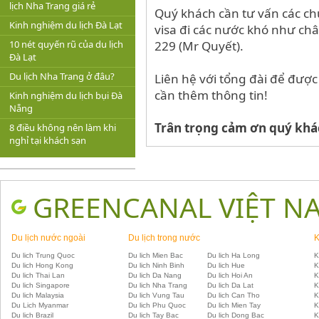
lịch Nha Trang giá rẻ
Quý khách cần tư vấn các ch
Kinh nghiệm du lịch Đà Lạt
visa đi các nước khó như châ
10 nét quyến rũ của du lịch
229
(Mr Quyết).
Đà Lạt
Du lịch Nha Trang ở đâu?
Liên hệ với tổng đài để được
cần thêm thông tin!
Kinh nghiệm du lịch bụi Đà
Nẵng
Trân trọng cảm ơn quý khá
8 điều không nên làm khi
nghỉ tại khách sạn
GREENCANAL VIỆT N
Du lịch nước ngoài
Du lịch trong nước
K
Du lich Trung Quoc
Du lich Mien Bac
Du lich Ha Long
K
Du lich Hong Kong
Du lich Ninh Binh
Du lich Hue
K
Du lich Thai Lan
Du lich Da Nang
Du lich Hoi An
K
Du lich Singapore
Du lich Nha Trang
Du lich Da Lat
K
Du lich Malaysia
Du lich Vung Tau
Du lich Can Tho
K
Du Lich Myanmar
Du lich Phu Quoc
Du lich Mien Tay
K
Du lich Brazil
Du lich Tay Bac
Du lich Dong Bac
K