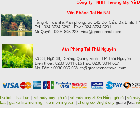
Công Ty TNHH Thương Mại Và 
Văn Phòng Tại Hà Nội
Tầng 4, Tòa nhà Văn phòng, Số 142 Đội Cấn, Ba Đình, H
Tel : 024 3724 5292 - Fax : 024 3724 5291
Mr Quyết :0904 895 228 -visa@greencanal.com
Văn Phòng Tại Thái Nguyên
số 33, Ngõ 38, Đường Quang Vinh - TP Thái Nguyên
Điện thoại: 0280 3844 616 Fax: 0280 3844 617
Ms Tâm : 0936 035 658 -tn@greencanaltravel.com
Du lich Thai Lan
|
vé máy bay giá rẻ
|
vé máy bay đi Đà Nẵng giá rẻ
|
vé máy
Lạt
|
gia xe kia morning
|
kia morning van
|
chung cư Bright city
giá rẻ |Giá
vé