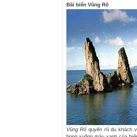
Bãi biển Vũng Rô
Vũng Rô
quyến rũ du khách v
bong xuống màu xanh của biển,