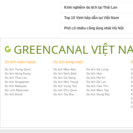
Kinh nghiệm du lịch tại Thái Lan
Top 10 Vịnh hấp dẫn tại Việt Nam
Phố có nhiều cổng làng nhất Hà Nội
GREENCANAL VIỆT N
Du lịch nước ngoài
Du lịch trong nước
K
Du lich Trung Quoc
Du lich Mien Bac
Du lich Ha Long
K
Du lich Hong Kong
Du lich Ninh Binh
Du lich Hue
K
Du lich Thai Lan
Du lich Da Nang
Du lich Hoi An
K
Du lich Singapore
Du lich Nha Trang
Du lich Da Lat
K
Du lich Malaysia
Du lich Vung Tau
Du lich Can Tho
K
Du Lich Myanmar
Du lich Phu Quoc
Du lich Mien Tay
K
Du lich Brazil
Du lich Tay Bac
Du lich Dong Bac
K
K
K
K