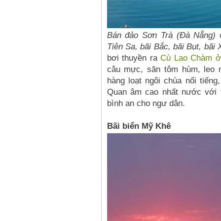
Bán đảo Sơn Trà (Đà Nẵng)
c
Tiên Sa, bãi Bắc, bãi Bụt, bãi
bơi thuyền ra
Cù Lao Chàm ở 
câu mực, săn tôm hùm, leo n
hàng loạt ngôi chùa nổi tiến
Quan âm cao nhất nước với 
bình an cho ngư dân.
Bãi biển Mỹ Khê