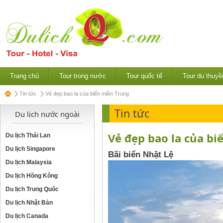
Trang chủ
Tour trong nước
Tour quốc tế
Tour du thuyề
Tin tức
Vẻ đẹp bao la của biển miền Trung
Tin tức
Du lịch nước ngoài
Vẻ đẹp bao la của b
Du lịch Thái Lan
Du lịch Singapore
Bãi biển Nhật Lệ
Du lịch Malaysia
Du lịch Hồng Kông
Du lịch Trung Quốc
Du lịch Nhật Bản
Du lịch Canada