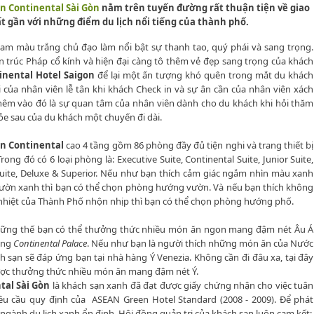
n Continental Sài Gòn
nằm trên tuyến đường rất thuận tiện về giao
ất gần với những điểm du lịch nổi tiếng của thành phố.
am màu trắng chủ đạo làm nổi bật sự thanh tao, quý phái và sang trọng.
iến trúc Pháp cổ kính và hiện đại càng tô thêm vẻ đẹp sang trọng của khách
inental Hotel Saigon
để lại một ấn tượng khó quên trong mắt du khách
i của nhân viên lễ tân khi khách Check in và sự ân cần của nhân viên xách
Thêm vào đó là sự quan tâm của nhân viên dành cho du khách khi hỏi thăm
ỏe sau của du khách một chuyến đi dài.
n Continental
cao 4 tầng gồm 86 phòng đầy đủ tiện nghi và trang thiết bị
Trong đó có 6 loại phòng là: Executive Suite, Continental Suite, Junior Suite,
Suite, Deluxe & Superior. Nếu như bạn thích cảm giác ngắm nhìn màu xanh
ườn xanh thì bạn có thể chọn phòng hướng vườn. Và nếu bạn thích không
nhiệt của Thành Phố nhộn nhịp thì bạn có thể chọn phòng hướng phố.
ững thế bạn có thể thưởng thức nhiều món ăn ngon mang đậm nét Âu Á
àng
Continental Palace
. Nếu như bạn là người thích những món ăn của Nước
ch sạn sẽ đáp ứng bạn tại nhà hàng Ý Venezia. Không cần đi đâu xa, tại đây
ợc thưởng thức nhiều món ăn mang đậm nét Ý.
tal Sài Gòn
là khách sạn xanh đã đạt được giấy chứng nhận cho việc tuân
êu cầu quy định của ASEAN Green Hotel Standard (2008 - 2009). Để phát
 ngành du lịch xanh ổn định, Hội đồng quản trị của khách sạn luôn cam kết: