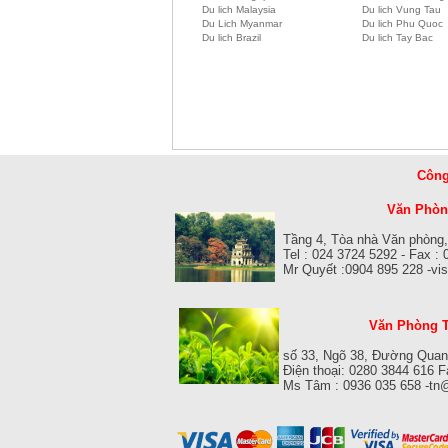
Du lich Malaysia
Du lich Vung Tau
Du Lich Myanmar
Du lich Phu Quoc
Du lich Brazil
Du lich Tay Bac
Công
Văn Phòng
Tầng 4, Tòa nhà Văn phòng,
Tel : 024 3724 5292 - Fax :
Mr Quyết :0904 895 228 -v
Văn Phòng T
số 33, Ngõ 38, Đường Quan
Điện thoại: 0280 3844 616 
Ms Tâm : 0936 035 658 -tn