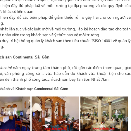
c hiện đầy đủ pháp luậ về môi trường tại địa phương và các quy định của
ức khác có liên quan
 thiện đầy dủ các biện pháp để giảm thiểu rủi ro gây hại cho con người và
g.
 nhật liên tục về các luật mới về môi trường, lập kế hoạch đào tạo cho toàn
ộ nhân viên trong khách sạn về ý thức bảo vệ môi trường.
n duy trì hệ thống quản lý khách sạn theo tiêu chuẩn ISISO 14001 về quản lý
g.
ch sạn Continental
Sài Gòn
inental
nằm ngay trung tâm thành phố, rất gần các điểm tham quan, giải
hơi, văn phòng công sở ... vừa hấp dẫn du khách vừa thuận tiện cho các
n đến thành phố công tác,chỉ cách sân bay Tân Sơn Nhất 7km.
nh ảnh về Khách sạn Continental Sài Gòn: