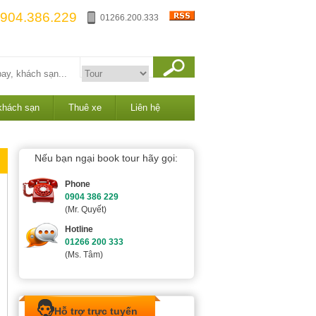
904.386.229
01266.200.333
khách sạn
Thuê xe
Liên hệ
Nếu bạn ngại book tour hãy gọi:
Phone
0904 386 229
(Mr. Quyết)
Hotline
01266 200 333
(Ms. Tâm)
Hỗ trợ trực tuyến