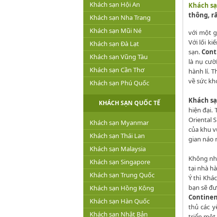
Khách sạn Hội An
Khách sạ
thông, r
Khách sạn Nha Trang
Khách sạn Mũi Né
với một g
Với lối k
Khách sạn Đà Lạt
sạn.
Cont
Khách sạn Vũng Tàu
là nụ cườ
Khách sạn Cần Thơ
hành lí. 
về sức kh
Khách sạn Phú Quốc
Khách sạ
KHÁCH SẠN QUỐC TẾ
hiện đại. 
Oriental 
Khách sạn Myanmar
của khu v
Khách sạn Thái Lan
gian náo 
Khách sạn Malaysia
Không nh
Khách sạn Singapore
tại nhà h
Khách sạn Trung Quốc
Ý thì Khá
bạn sẽ đư
Khách sạn Hồng Kông
Continen
Khách sạn Hàn Quốc
thủ các y
Khách sạn Nhật Bản
triển một