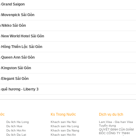
 Grand Saigon
 Movenpick Sài Gòn
 Nikko Sài Gòn
 New World Hotel Sài Gòn
 Hồng Thiên Lộc Sài Gòn
 Queen Ann Sài Gòn
 Kingston Sài Gòn
 Elegant Sài Gòn
 quê hương - Liberty 3
ước
Ks Trong Nước
Dịch vụ du lịch
Du lich Ha Long
Khach san Ha Noi
Lam Visa - Gia han Visa
Tuyển dụng
Du lich Hue
Khach san Ha Long
QUYẾT ĐỊNH CỦA GIÁM
Du lich Hoi An
Khach san Da Nang
ĐỐC CÔNG TY TNHH
Du lich Da Lat
Khach san Hoi An