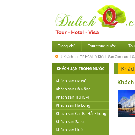
Trang chủ
Tour trong nước
Tou
Khách sạn TP.HCM
Khách Sạn Continental S
Khác
KHÁCH SẠN TRONG NƯỚC
Khách sạn Hà Nội
Khách 
Khách sạn Đà Nẵng
Khách sạn TP.HCM
Khách sạn Hạ Long
Khách sạn Cát Bà Hải Phòng
Khách sạn Sapa
Khách sạn Huế