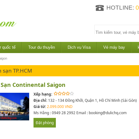
HOTLINE:
0
r quốc tế
Tour du thuyền
Dịch vụ Visa
Vé máy bay
aigon
h sạn TP.HCM
Sạn Continental Saigon
Xếp hạng:
Địa chỉ:
132 - 134 Đồng Khởi, Quận 1, Hồ Chí Minh (Sài Gòn)
Giá từ:
2.099.000 VND
Ms Hằng : 0949 28 2992 Email : booking@dulichq.com
Đặt phòng