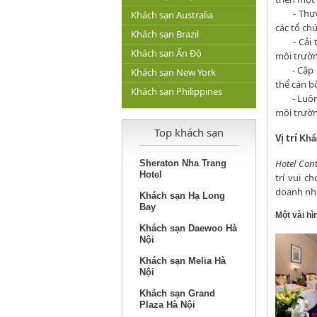
- Thự
Khách sạn Australia
các tổ ch
Khách sạn Brazil
- Cải
Khách sạn Ấn Độ
môi trườn
- Cập
Khách sạn New York
thể cán b
Khách sạn Philippines
- Luô
môi trườn
Top khách sạn
Vị trí
Khá
Hotel Cont
Sheraton Nha Trang
Hotel
trí vui c
doanh nhâ
Khách sạn Hạ Long
Bay
Một vài hì
Khách sạn Daewoo Hà
Nội
Khách sạn Melia Hà
Nội
Khách sạn Grand
Plaza Hà Nội