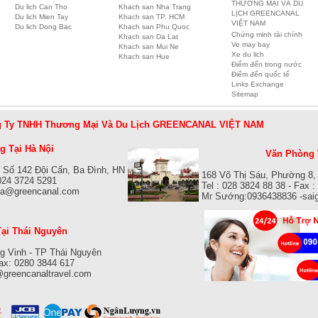
THƯƠNG MẠI VÀ DU
Du lich Can Tho
Khach san Nha Trang
LỊCH GREENCANAL
Du lich Mien Tay
Khach san TP. HCM
VIỆT NAM
Du lich Dong Bac
Khach san Phu Quoc
Chứng minh tài chính
Khach san Da Lat
Ve may bay
Khach san Mui Ne
Xe du lich
Khach san Hue
Điểm đến trong nước
Điểm đến quốc tế
Links Exchange
Sitemap
 Ty TNHH Thương Mại Và Du Lịch GREENCANAL VIỆT NAM
 Tại Hà Nội
Văn Phòng 
 Số 142 Đội Cấn, Ba Đình, HN
168 Võ Thị Sáu, Phường 8,
 024 3724 5291
Tel : 028 3824 88 38 - Fax 
isa@greencanal.com
Mr Sướng:0936438836 -sai
ại Thái Nguyên
g Vinh - TP Thái Nguyên
Fax: 0280 3844 617
@greencanaltravel.com