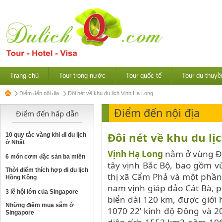
Trang chủ
Tour trong nước
Tour quốc tế
Tour du thuyề
Điểm đến nội địa
Đôi nét về khu du lịch Vịnh Hạ Long
Điểm đến nội địa
Điểm đến hấp dẫn
Đôi nét về khu du lị
10 quy tắc vàng khi đi du lịch
ở Nhật
Vịnh Hạ Long
nằm ở vùng Đô
6 món cơm đặc sản ba miền
tây vịnh Bắc Bộ, bao gồm v
Thời điểm thích hợp đi du lịch
thị xã Cẩm Phả và một phần
Hồng Kông
nam vịnh giáp đảo Cát Bà, p
3 lễ hội lớn của Singapore
biển dài 120 km, được giới 
Những điểm mua sắm ở
1070 22’ kinh độ Đông và 200
Singapore