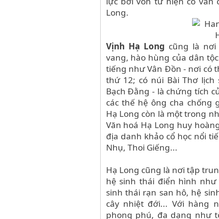
lực bởi vốn từ hiện có vẫn
Long.
Vịnh Hạ Long
cũng là nơi 
vang, hào hùng của dân tộc
tiếng như Vân Đồn - nơi có 
thứ 12; có núi Bài Thơ lịc
Bạch Đằng - là chứng tích củ
các thế hệ ông cha chống g
Hạ Long còn là một trong nh
Văn hoá Hạ Long huy hoàng 
địa danh khảo cổ học nổi t
Nhụ, Thoi Giếng...
Hạ Long cũng là nơi tập tru
hệ sinh thái điển hình như
sinh thái rạn san hô, hệ sin
cây nhiệt đới... Với hàng 
phong phú, đa dạng như tô