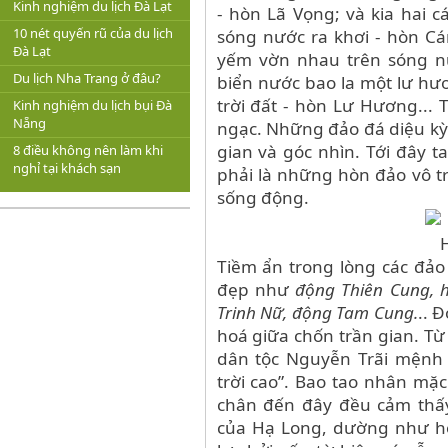
Kinh nghiệm du lịch Đà Lạt
- hòn Lã Vọng; và kia hai 
10 nét quyến rũ của du lịch
sóng nước ra khơi - hòn Cá
Đà Lạt
yếm vờn nhau trên sóng n
Du lịch Nha Trang ở đâu?
biển nước bao la một lư hư
trời đất - hòn Lư Hương... 
Kinh nghiệm du lịch bụi Đà
Nẵng
ngạc. Những đảo đá diệu kỳ
gian và góc nhìn. Tới đây 
8 điều không nên làm khi
nghỉ tại khách sạn
phải là những hòn đảo vô t
sống động.
Tiềm ẩn trong lòng các đảo
đẹp như
động Thiên Cung, 
Trinh Nữ, động Tam Cung.
.. 
hoá giữa chốn trần gian. Từ
dân tộc Nguyễn Trãi mệnh 
trời cao”. Bao tao nhân mặ
chân đến đây đều cảm thấy
của Hạ Long, dường như họ