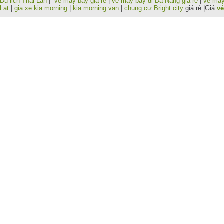
Du lich Thai Lan
|
vé máy bay giá rẻ
|
vé máy bay đi Đà Nẵng giá rẻ
|
vé máy
Lạt
|
gia xe kia morning
|
kia morning van
|
chung cư Bright city
giá rẻ |Giá
vé