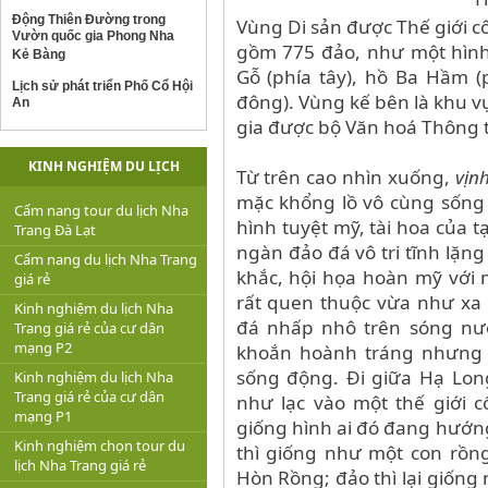
Động Thiên Đường trong
Vùng Di sản được Thế giới c
Vườn quốc gia Phong Nha
gồm 775 đảo, như một hình 
Kẻ Bàng
Gỗ (phía tây), hồ Ba Hầm (
Lịch sử phát triển Phố Cổ Hội
đông). Vùng kế bên là khu v
An
gia được bộ Văn hoá Thông 
KINH NGHIỆM DU LỊCH
Từ trên cao nhìn xuống,
vịn
mặc khổng lồ vô cùng sống
Cẩm nang tour du lịch Nha
hình tuyệt mỹ, tài hoa của 
Trang Đà Lạt
ngàn đảo đá vô tri tĩnh lặn
Cẩm nang du lịch Nha Trang
khắc, hội họa hoàn mỹ với 
giá rẻ
rất quen thuộc vừa như xa 
Kinh nghiệm du lịch Nha
đá nhấp nhô trên sóng nướ
Trang giá rẻ của cư dân
mạng P2
khoắn hoành tráng nhưng
sống động. Đi giữa Hạ Lon
Kinh nghiệm du lịch Nha
Trang giá rẻ của cư dân
như lạc vào một thế giới c
mạng P1
giống hình ai đó đang hướng
Kinh nghiệm chọn tour du
thì giống như một con rồn
lịch Nha Trang giá rẻ
Hòn Rồng; đảo thì lại giống