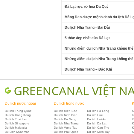
Đà Lạt rực rỡ hoa Dã Quỳ
Măng Đen được mệnh danh du lịch Đà Lạ
Du lịch Nha Trang - Bãi Dài
5 thác đẹp nhất của Đà Lạt
Những điểm du lịch Nha Trang không thể
Những điểm du lịch Nha Trang không thể
Du lịch Nha Trang – Đảo Khỉ
GREENCANAL VIỆT N
Du lịch nước ngoài
Du lịch trong nước
K
Du lich Trung Quoc
Du lich Mien Bac
Du lich Ha Long
K
Du lich Hong Kong
Du lich Ninh Binh
Du lich Hue
K
Du lich Thai Lan
Du lich Da Nang
Du lich Hoi An
K
Du lich Singapore
Du lich Nha Trang
Du lich Da Lat
K
Du lich Malaysia
Du lich Vung Tau
Du lich Can Tho
K
Du Lich Myanmar
Du lich Phu Quoc
Du lich Mien Tay
K