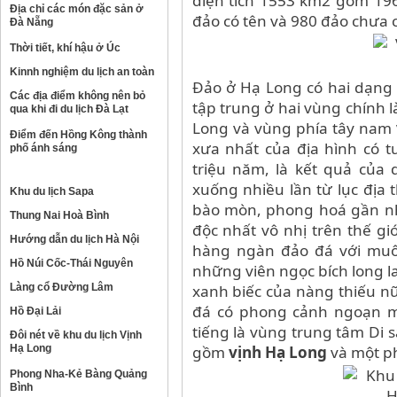
diện tích 1553 km2 gồm 196
Địa chỉ các món đặc sản ở
đảo có tên và 980 đảo chưa c
Đà Nẵng
Thời tiết, khí hậu ở Úc
Kinnh nghiệm du lịch an toàn
Đảo ở Hạ Long có hai dạng 
Các địa điểm không nên bỏ
tập trung ở hai vùng chính 
qua khi đi du lịch Đà Lạt
Long và vùng phía tây nam
Điểm đến Hồng Kông thành
xưa nhất của địa hình có tu
phố ánh sáng
triệu năm, là kết quả của 
xuống nhiều lần từ lục địa 
Khu du lịch Sapa
bào mòn, phong hoá gần nh
Thung Nai Hoà Bình
độc nhất vô nhị trên thế gi
Hướng dẫn du lịch Hà Nội
hàng ngàn đảo đá với muô
Hồ Núi Cốc-Thái Nguyên
những viên ngọc bích long l
Làng cổ Đường Lâm
xanh biếc của nàng thiếu n
đá có phong cảnh ngoạn m
Hồ Đại Lải
tiếng là vùng trung tâm Di 
Đôi nét về khu du lịch Vịnh
Hạ Long
gồm
vịnh Hạ Long
và một p
Phong Nha-Kẻ Bàng Quảng
Bình