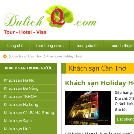
Trang chủ
Tour trong nước
Tour quốc tế
Tour du thuyề
Khách sạn Cần Thơ
Khách sạn Holiday Hotel
Khách sạn Cần Thơ
KHÁCH SẠN TRONG NƯỚC
Khách sạn Hà Nội
Khách sạn Holiday Ho
Khách sạn Đà Nẵng
Xếp hạng:
Khách sạn TP.HCM
Địa chỉ:
21B
Q.Ninh Kiều
Khách sạn Hạ Long
Giá từ:
Khách sạn Cát Bà Hải Phòng
Đặt phòn
Khách sạn Sapa
Khách sạn Huế