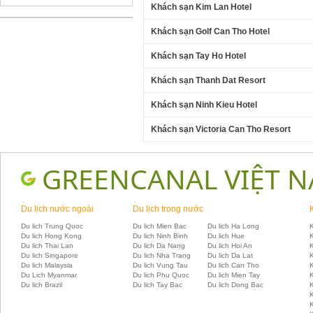
Khách sạn Kim Lan Hotel
Khách sạn Golf Can Tho Hotel
Khách sạn Tay Ho Hotel
Khách sạn Thanh Dat Resort
Khách sạn Ninh Kieu Hotel
Khách sạn Victoria Can Tho Resort
GREENCANAL VIỆT 
Du lịch nước ngoài
Du lịch trong nước
Du lich Trung Quoc
Du lich Mien Bac
Du lich Ha Long
K
Du lich Hong Kong
Du lich Ninh Binh
Du lich Hue
Du lich Thai Lan
Du lich Da Nang
Du lich Hoi An
Du lich Singapore
Du lich Nha Trang
Du lich Da Lat
K
Du lich Malaysia
Du lich Vung Tau
Du lich Can Tho
Du Lich Myanmar
Du lich Phu Quoc
Du lich Mien Tay
Du lich Brazil
Du lich Tay Bac
Du lich Dong Bac
K