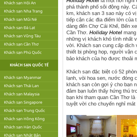
Holiday Hotel
là một nơi nghỉ 
Khách sạn Hội An
phá thành phố sôi động này. C
Khách sạn Nha Trang
km, khách sạn 3 sao này có vị 
Khách sạn Mũi Né
tiếp cận các địa điểm lớn của 
dàng đến Chợ Cái Khế, Bến xe
Khách sạn Đà Lạt
Cần Thơ.
Holiday Hotel
mang l
Khách sạn Vũng Tàu
những vị khách khó tính nhất v
Khách sạn Cần Thơ
vời. Khách sạn cung cấp dịch vụ
thiết bị phòng họp, người vận
Khách sạn Phú Quốc
bảo khách của họ được thoải 
KHÁCH SẠN QUỐC TẾ
Khách sạn đặc biệt có 52 phòn
Khách sạn Myanmar
lạnh, vòi hoa sen, nước đóng c
khách sạn còn gợi ý cho bạn nh
Khách sạn Thái Lan
đảm bạn luôn thấy hứng thú tro
Khách sạn Malaysia
bạn khi tham quan Cần Thơ là g
Khách sạn Singapore
tuyệt vời cho chuyến nghỉ mát v
Khách sạn Trung Quốc
Khách sạn Hồng Kông
Khách sạn Hàn Quốc
Khách sạn Nhật Bản