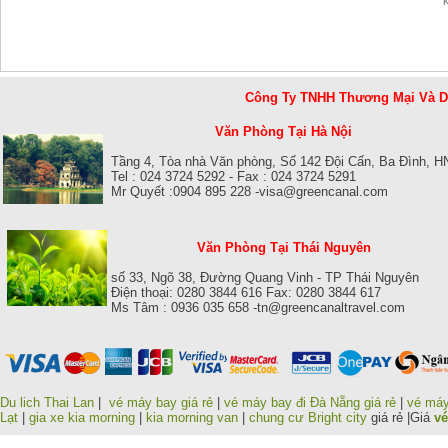
Công Ty TNHH Thương Mại Và 
Văn Phòng Tại Hà Nội
Tầng 4, Tòa nhà Văn phòng, Số 142 Đội Cấn, Ba Đình, H
Tel : 024 3724 5292 - Fax : 024 3724 5291
Mr Quyết :0904 895 228 -visa@greencanal.com
Văn Phòng Tại Thái Nguyên
số 33, Ngõ 38, Đường Quang Vinh - TP Thái Nguyên
Điện thoại: 0280 3844 616 Fax: 0280 3844 617
Ms Tâm : 0936 035 658 -tn@greencanaltravel.com
Du lich Thai Lan
|
vé máy bay giá rẻ
|
vé máy bay đi Đà Nẵng giá rẻ
|
vé máy
Lạt
|
gia xe kia morning
|
kia morning van
|
chung cư Bright city
giá rẻ |Giá
vé