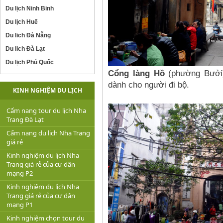
Du lịch Ninh Binh
Du lịch Huế
Du lich Đà Nẵng
Du lich Đà Lạt
Du lịch Phú Quốc
Cổng làng Hồ
(phường Bưởi)
dành cho người đi bộ.
KINH NGHIỆM DU LỊCH
Cẩm nang tour du lịch Nha
Trang Đà Lạt
Cẩm nang du lịch Nha Trang
giá rẻ
Kinh nghiệm du lịch Nha
Trang giá rẻ của cư dân
mạng P2
Kinh nghiệm du lịch Nha
Trang giá rẻ của cư dân
mạng P1
Kinh nghiệm chọn tour du