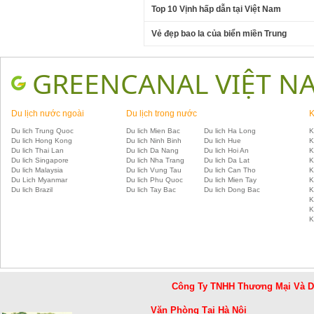
Top 10 Vịnh hấp dẫn tại Việt Nam
Vẻ đẹp bao la của biển miền Trung
GREENCANAL VIỆT N
Du lịch nước ngoài
Du lịch trong nước
K
Du lich Trung Quoc
Du lich Mien Bac
Du lich Ha Long
K
Du lich Hong Kong
Du lich Ninh Binh
Du lich Hue
K
Du lich Thai Lan
Du lich Da Nang
Du lich Hoi An
K
Du lich Singapore
Du lich Nha Trang
Du lich Da Lat
K
Du lich Malaysia
Du lich Vung Tau
Du lich Can Tho
K
Du Lich Myanmar
Du lich Phu Quoc
Du lich Mien Tay
K
Du lich Brazil
Du lich Tay Bac
Du lich Dong Bac
K
K
K
K
Công Ty TNHH Thương Mại Và 
Văn Phòng Tại Hà Nội