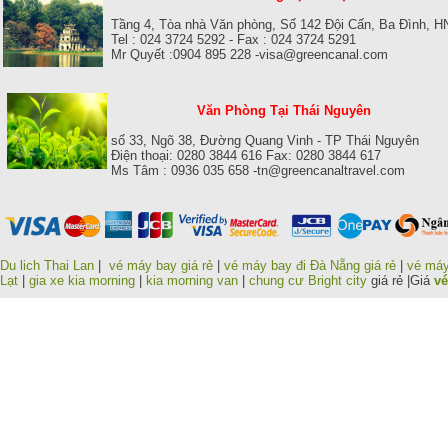
Tầng 4, Tòa nhà Văn phòng, Số 142 Đội Cấn, Ba Đình, H
Tel : 024 3724 5292 - Fax : 024 3724 5291
Mr Quyết :0904 895 228 -visa@greencanal.com
Văn Phòng Tại Thái Nguyên
số 33, Ngõ 38, Đường Quang Vinh - TP Thái Nguyên
Điện thoại: 0280 3844 616 Fax: 0280 3844 617
Ms Tâm : 0936 035 658 -tn@greencanaltravel.com
Du lich Thai Lan
|
vé máy bay giá rẻ
|
vé máy bay đi Đà Nẵng giá rẻ
|
vé máy
Lạt
|
gia xe kia morning
|
kia morning van
|
chung cư Bright city
giá rẻ |Giá
vé