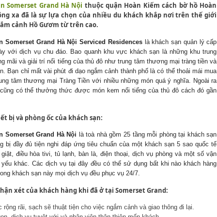
n Somerset Grand Hà Nội
thuộc quận Hoàn Kiếm cách bờ hồ Hoàn
ng xa đã là sự lựa chọn của nhiều du khách khắp nơi trên thế giới
ắm cảnh Hồ Gươm từ trên cao.
n Somerset Grand Hà Nội Serviced Residences
là khách sạn quản lý cấp
ày với dịch vụ chu đáo. Bao quanh khu vực khách sạn là những khu trung
 mãi và giải trí nổi tiếng của thủ đô như trung tâm thương mại tràng tiền và
ớn. Bạn chỉ mất vài phút đi dạo ngắm cảnh thành phố là có thể thoải mái mua
rung tâm thương mại Tràng Tiền với nhiều những món quá ý nghĩa. Ngoài ra
cũng có thể thưởng thức được món kem nổi tiếng của thủ đô cách đó gần
iết bị và phòng ốc của khách sạn:
n Somerset Grand Hà Nội
là toà nhà gồm 25 tầng mỗi phòng tại khách sạn
g bị đầy đủ tiện nghi đáp ứng tiêu chuẩn của một khách sạn 5 sao quốc tế
iặt, điều hòa tivi, tủ lạnh, bàn là, điện thoại, dịch vụ phòng và một số vận
t yếu khác. Các dịch vụ tại đây đều có thể sử dụng bất khi nào khách hàng
rong khách sạn này mọi dịch vụ đều phục vụ 24/7.
ận xét của khách hàng khi đã ở tại Somerset Grand:
 rộng rãi, sạch sẽ thuật tiện cho việc ngắm cảnh và giao thông đi lại.
on, dịch vụ tuyệt với và nhân viên thân thiện mến khách.