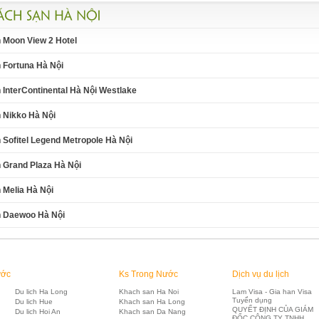
 Moon View 2 Hotel
 Fortuna Hà Nội
InterContinental Hà Nội Westlake
 Nikko Hà Nội
Sofitel Legend Metropole Hà Nội
 Grand Plaza Hà Nội
 Melia Hà Nội
 Daewoo Hà Nội
ước
Ks Trong Nước
Dịch vụ du lịch
Du lich Ha Long
Khach san Ha Noi
Lam Visa - Gia han Visa
Tuyển dụng
Du lich Hue
Khach san Ha Long
QUYẾT ĐỊNH CỦA GIÁM
Du lich Hoi An
Khach san Da Nang