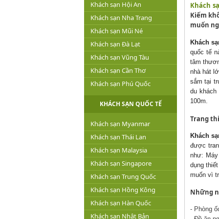
Khách sạn Hội An
Khách sạ
Kiếm khô
Khách sạn Nha Trang
muốn ng
Khách sạn Mũi Né
Khách sạ
Khách sạn Đà Lạt
quốc tế n
Khách sạn Vũng Tàu
tâm thương
Khách sạn Cần Thơ
nhà hát l
sắm tại t
Khách sạn Phú Quốc
du khách 
100m.
KHÁCH SẠN QUỐC TẾ
Trang th
Khách sạn Myanmar
Khách sạ
Khách sạn Thái Lan
được tran
Khách sạn Malaysia
như: Máy g
Khách sạn Singapore
dụng thiế
muốn vì t
Khách sạn Trung Quốc
Khách sạn Hồng Kông
Những nh
Khách sạn Hàn Quốc
- Phòng ốc
Khách sạn Nhật Bản
- Đồ ăn ng