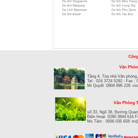
Du lich Singapore
Du lich Nha Trang
Du lich Malaysia
Du lich Vung Tau
Du Lich Myanmar
Du lich Phu Quoc
Du lich Brazil
Du lich Tay Bac
Công
Văn Phòng
Tầng 4, Tòa nhà Văn phòng,
Tel : 024 3724 5292 - Fax :
Mr Quyết :0904 895 228 -v
Văn Phòng T
số 33, Ngõ 38, Đường Quan
Điện thoại: 0280 3844 616 
Ms Tâm : 0936 035 658 -tn