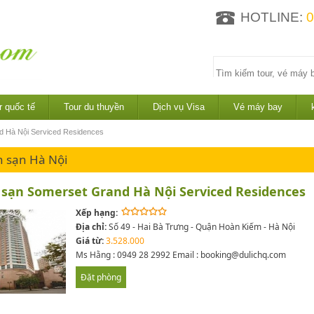
HOTLINE:
0
r quốc tế
Tour du thuyền
Dịch vụ Visa
Vé máy bay
d Hà Nội Serviced Residences
 sạn Hà Nội
sạn Somerset Grand Hà Nội Serviced Residences
Xếp hạng:
Địa chỉ:
Số 49 - Hai Bà Trưng - Quận Hoàn Kiếm - Hà Nội
Giá từ:
3.528.000
Ms Hằng : 0949 28 2992 Email : booking@dulichq.com
Đặt phòng