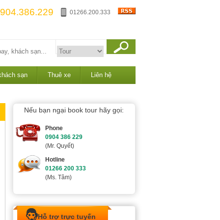
904.386.229
01266.200.333
khách sạn
Thuê xe
Liên hệ
Nếu bạn ngại book tour hãy gọi:
Phone
0904 386 229
(Mr. Quyết)
Hotline
01266 200 333
(Ms. Tâm)
Hỗ trợ trực tuyến