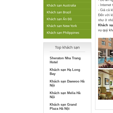
Khách sạn Australia
- Internet
- Giá cả k
Khách sạn Brazil
Đến với k
Khách sạn Ấn Độ
như ở nh
Khách sạ
Khách sạn New York
vụ quý kh
Khách sạn Philippines
Top khách sạn
Sheraton Nha Trang
Hotel
Khách sạn Hạ Long
Bay
Khách sạn Daewoo Hà
Nội
Khách sạn Melia Hà
Nội
Khách sạn Grand
Plaza Hà Nội