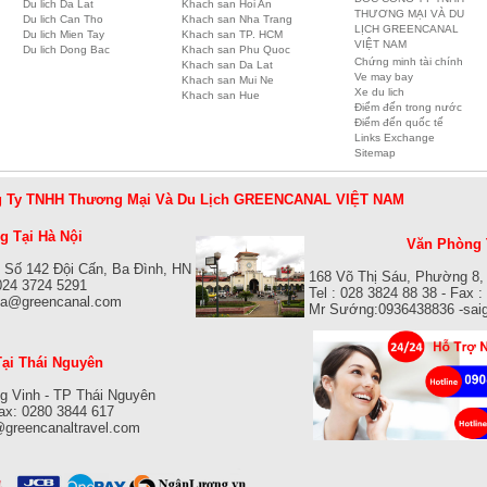
ĐỐC CÔNG TY TNHH
Du lich Da Lat
Khach san Hoi An
THƯƠNG MẠI VÀ DU
Du lich Can Tho
Khach san Nha Trang
LỊCH GREENCANAL
Du lich Mien Tay
Khach san TP. HCM
VIỆT NAM
Du lich Dong Bac
Khach san Phu Quoc
Chứng minh tài chính
Khach san Da Lat
Ve may bay
Khach san Mui Ne
Xe du lich
Khach san Hue
Điểm đến trong nước
Điểm đến quốc tế
Links Exchange
Sitemap
 Ty TNHH Thương Mại Và Du Lịch GREENCANAL VIỆT NAM
 Tại Hà Nội
Văn Phòng 
 Số 142 Đội Cấn, Ba Đình, HN
168 Võ Thị Sáu, Phường 8,
 024 3724 5291
Tel : 028 3824 88 38 - Fax 
isa@greencanal.com
Mr Sướng:0936438836 -sai
ại Thái Nguyên
g Vinh - TP Thái Nguyên
Fax: 0280 3844 617
@greencanaltravel.com