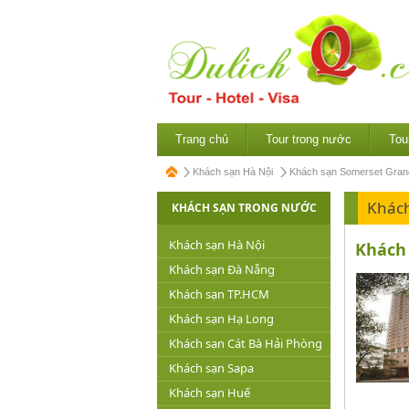
Trang chủ
Tour trong nước
Tou
Khách sạn Hà Nội
Khách sạn Somerset Gran
Khách
KHÁCH SẠN TRONG NƯỚC
Khách sạn Hà Nội
Khách 
Khách sạn Đà Nẵng
Khách sạn TP.HCM
Khách sạn Hạ Long
Khách sạn Cát Bà Hải Phòng
Khách sạn Sapa
Khách sạn Huế