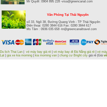
Mr Quyết :0904 895 228 -visa@greencanal.com
Văn Phòng Tại Thái Nguyên
số 33, Ngõ 38, Đường Quang Vinh - TP Thái Nguyên
Điện thoại: 0280 3844 616 Fax: 0280 3844 617
Ms Tâm : 0936 035 658 -tn@greencanaltravel.com
Du lich Thai Lan
|
vé máy bay giá rẻ
|
vé máy bay đi Đà Nẵng giá rẻ
|
vé máy
Lạt
|
gia xe kia morning
|
kia morning van
|
chung cư Bright city
giá rẻ |Giá
vé