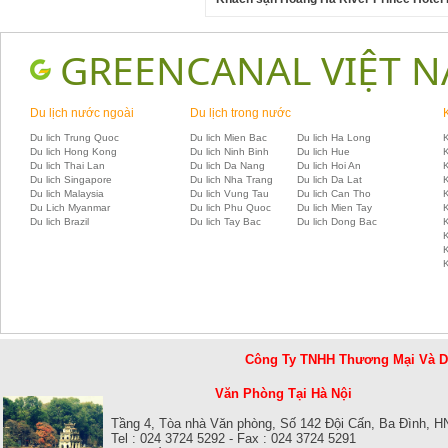
GREENCANAL VIỆT 
Du lịch nước ngoài
Du lịch trong nước
Du lich Trung Quoc
Du lich Mien Bac
Du lich Ha Long
K
Du lich Hong Kong
Du lich Ninh Binh
Du lich Hue
Du lich Thai Lan
Du lich Da Nang
Du lich Hoi An
Du lich Singapore
Du lich Nha Trang
Du lich Da Lat
K
Du lich Malaysia
Du lich Vung Tau
Du lich Can Tho
Du Lich Myanmar
Du lich Phu Quoc
Du lich Mien Tay
Du lich Brazil
Du lich Tay Bac
Du lich Dong Bac
K
Công Ty TNHH Thương Mại Và 
Văn Phòng Tại Hà Nội
Tầng 4, Tòa nhà Văn phòng, Số 142 Đội Cấn, Ba Đình, H
Tel : 024 3724 5292 - Fax : 024 3724 5291