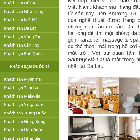
Kết hợp thiết kế độc đáo củ
Khách sạn Hội An
Việt Nam, khách sạn hàng đầu 
Khách sạn Nha Trang
từ sân bay Liên Khương.
Du 
Khách sạn Mũi Né
của nghệ thuật được trang b
những nhu cầu cơ bản.
Du k
Khách sạn Đà Lạt
hài lòng để tìm một phòng đa
Khách sạn Vũng Tàu
gồm karaoke, massage & spa, 
Khách sạn Cần Thơ
có thể thoải mái trong hồ bơi
mặt trời.
Với sự quan tâm t
Khách sạn Phú Quốc
Sammy Đà Lạt
là một trong n
nhất tại Đà Lạt.
KHÁCH SẠN QUỐC TẾ
Khách sạn Myanmar
Khách sạn Thái Lan
Khách sạn Malaysia
Khách sạn Singapore
Khách sạn Trung Quốc
Khách sạn Hồng Kông
Khách sạn Hàn Quốc
Khách sạn Nhật Bản