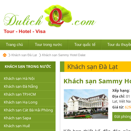
Trang chủ
Tour trong nước
Tour quốc tế
Tour du thuyề
Khách sạn Đà Lạt
Khách sạn Sammy Hotel Dalat
Khách sạn Đà Lạt
KHÁCH SẠN TRONG NƯỚC
Khách sạn Hà Nội
Khách sạn Sammy Hot
Khách sạn Đà Nẵng
Xếp hạng:
Khách sạn TP.HCM
Địa chỉ:
01 
Lạt, Việt N
Khách sạn Hạ Long
Giá từ:
62$
Khách sạn Cát Bà Hải Phòng
Đặt phòn
Khách sạn Sapa
Khách sạn Huế