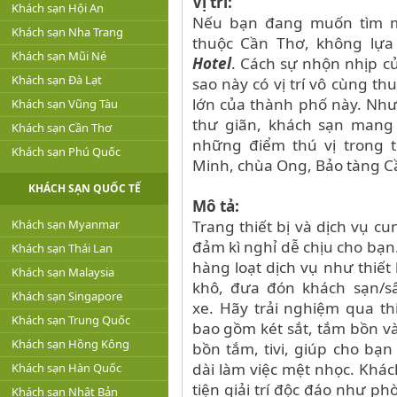
Vị trí:
Khách sạn Hội An
Nếu bạn đang muốn tìm một
Khách sạn Nha Trang
thuộc Cần Thơ, không lự
Khách sạn Mũi Né
Hotel
. Cách sự nhộn nhịp c
Khách sạn Đà Lạt
sao này có vị trí vô cùng th
lớn của thành phố này. Nh
Khách sạn Vũng Tàu
thư giãn, khách sạn mang 
Khách sạn Cần Thơ
những điểm thú vị trong 
Khách sạn Phú Quốc
Minh, chùa Ong, Bảo tàng C
KHÁCH SẠN QUỐC TẾ
Mô tả:
Khách sạn Myanmar
Trang thiết bị và dịch vụ c
đảm kì nghỉ dễ chịu cho bạn
Khách sạn Thái Lan
hàng loạt dịch vụ như thiết 
Khách sạn Malaysia
khô, đưa đón khách sạn/sâ
Khách sạn Singapore
xe.
Hãy trải nghiệm qua th
Khách sạn Trung Quốc
bao gồm két sắt, tắm bồn và
Khách sạn Hồng Kông
bồn tắm, tivi, giúp cho bạ
dài làm việc mệt nhọc. Khá
Khách sạn Hàn Quốc
tiện giải trí độc đáo như p
Khách sạn Nhật Bản