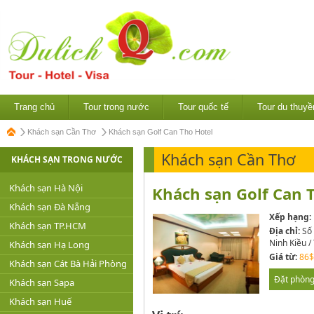
Trang chủ
Tour trong nước
Tour quốc tế
Tour du thuyề
Khách sạn Cần Thơ
Khách sạn Golf Can Tho Hotel
Khách sạn Cần Thơ
KHÁCH SẠN TRONG NƯỚC
Khách sạn Hà Nội
Khách sạn Golf Can T
Khách sạn Đà Nẵng
Xếp hạng:
Khách sạn TP.HCM
Địa chỉ:
Số 
Ninh Kiều /
Khách sạn Hạ Long
Giá từ:
86$
Khách sạn Cát Bà Hải Phòng
Đặt phòn
Khách sạn Sapa
Khách sạn Huế