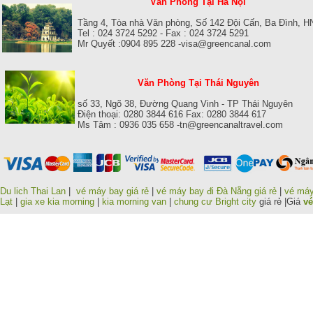
Văn Phòng Tại Hà Nội
Tầng 4, Tòa nhà Văn phòng, Số 142 Đội Cấn, Ba Đình, H
Tel : 024 3724 5292 - Fax : 024 3724 5291
Mr Quyết :0904 895 228 -visa@greencanal.com
Văn Phòng Tại Thái Nguyên
số 33, Ngõ 38, Đường Quang Vinh - TP Thái Nguyên
Điện thoại: 0280 3844 616 Fax: 0280 3844 617
Ms Tâm : 0936 035 658 -tn@greencanaltravel.com
Du lich Thai Lan
|
vé máy bay giá rẻ
|
vé máy bay đi Đà Nẵng giá rẻ
|
vé máy
Lạt
|
gia xe kia morning
|
kia morning van
|
chung cư Bright city
giá rẻ |Giá
vé