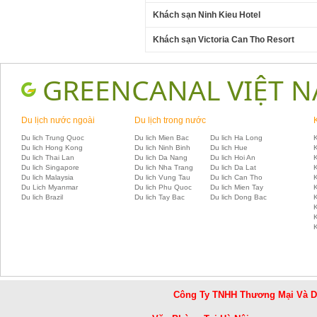
Khách sạn Ninh Kieu Hotel
Khách sạn Victoria Can Tho Resort
GREENCANAL VIỆT 
Du lịch nước ngoài
Du lịch trong nước
Du lich Trung Quoc
Du lich Mien Bac
Du lich Ha Long
K
Du lich Hong Kong
Du lich Ninh Binh
Du lich Hue
Du lich Thai Lan
Du lich Da Nang
Du lich Hoi An
Du lich Singapore
Du lich Nha Trang
Du lich Da Lat
K
Du lich Malaysia
Du lich Vung Tau
Du lich Can Tho
Du Lich Myanmar
Du lich Phu Quoc
Du lich Mien Tay
Du lich Brazil
Du lich Tay Bac
Du lich Dong Bac
K
Công Ty TNHH Thương Mại Và 