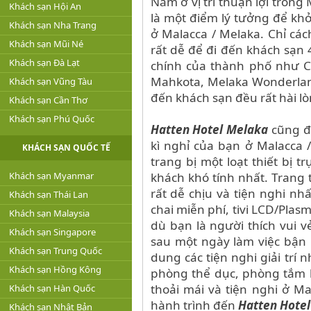
Nằm ở vị trí thuận lợi trong
Khách sạn Hội An
là một điểm lý tưởng để kh
Khách sạn Nha Trang
ở Malacca / Melaka. Chỉ cá
Khách sạn Mũi Né
rất dễ để đi đến khách sạn 
Khách sạn Đà Lạt
chính của thành phố như C
Mahkota, Melaka Wonderlan
Khách sạn Vũng Tàu
đến khách sạn đều rất hài lòn
Khách sạn Cần Thơ
Khách sạn Phú Quốc
Hatten Hotel Melaka
cũng đề
kì nghỉ của bạn ở Malacca 
KHÁCH SẠN QUỐC TẾ
trang bị một loạt thiết bị 
Khách sạn Myanmar
khách khó tính nhất. Trang 
rất
dễ chịu và tiện nghi nh
Khách sạn Thái Lan
chai miễn phí, tivi LCD/Plas
Khách sạn Malaysia
dù bạn là người thích vui 
Khách sạn Singapore
sau một ngày làm việc bận 
Khách sạn Trung Quốc
dung các tiện nghi giải trí n
Khách sạn Hồng Kông
phòng thể dục, phòng tắm h
thoải mái và tiện nghi ở M
Khách sạn Hàn Quốc
hành trình đến
Hatten Hote
Khách sạn Nhật Bản