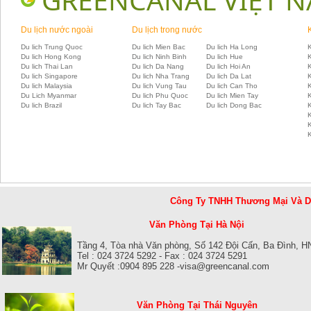
Du lịch nước ngoài
Du lịch trong nước
Du lich Trung Quoc
Du lich Mien Bac
Du lich Ha Long
K
Du lich Hong Kong
Du lich Ninh Binh
Du lich Hue
Du lich Thai Lan
Du lich Da Nang
Du lich Hoi An
Du lich Singapore
Du lich Nha Trang
Du lich Da Lat
K
Du lich Malaysia
Du lich Vung Tau
Du lich Can Tho
Du Lich Myanmar
Du lich Phu Quoc
Du lich Mien Tay
Du lich Brazil
Du lich Tay Bac
Du lich Dong Bac
K
Công Ty TNHH Thương Mại Và 
Văn Phòng Tại Hà Nội
Tầng 4, Tòa nhà Văn phòng, Số 142 Đội Cấn, Ba Đình, H
Tel : 024 3724 5292 - Fax : 024 3724 5291
Mr Quyết :0904 895 228 -visa@greencanal.com
Văn Phòng Tại Thái Nguyên