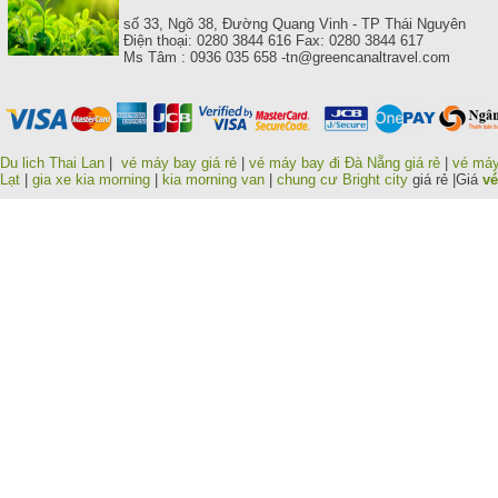
số 33, Ngõ 38, Đường Quang Vinh - TP Thái Nguyên
Điện thoại: 0280 3844 616 Fax: 0280 3844 617
Ms Tâm : 0936 035 658 -tn@greencanaltravel.com
Du lich Thai Lan
|
vé máy bay giá rẻ
|
vé máy bay đi Đà Nẵng giá rẻ
|
vé máy
Lạt
|
gia xe kia morning
|
kia morning van
|
chung cư Bright city
giá rẻ |Giá
vé