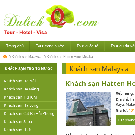
Trang chủ
Tour trong nước
Tour quốc tế
Tour du thuyề
Khách sạn Malaysia
Khách sạn Hatten Hotel Melaka
Khách sạn Malaysia
KHÁCH SẠN TRONG NƯỚC
Khách sạn Hà Nội
Khách sạn Hatten Ho
Khách sạn Đà Nẵng
Xếp hạng:
Khách sạn TP.HCM
Địa chỉ:
Hat
Raya, Mala
Khách sạn Hạ Long
Giá từ:
101
Khách sạn Cát Bà Hải Phòng
Đặt phòn
Khách sạn Sapa
Khách sạn Huế