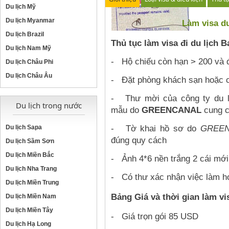
Du lịch Mỹ
Du lịch Myanmar
Làm visa d
Du lịch Brazil
Thủ tục làm visa đi du lịch 
Du lịch Nam Mỹ
- Hộ chiếu còn hạn > 200 và đ
Du lịch Châu Phi
Du lịch Châu Âu
- Đặt phòng khách sạn hoặc c
- Thư mời của công ty du l
Du lịch trong nước
mẫu do
GREENCANAL
cung c
- Tờ khai hồ sơ do
GREE
Du lịch Sapa
đúng quy cách
Du lịch Sầm Sơn
Du lịch Miền Bắc
- Ảnh 4*6 nền trắng 2 cái mới
Du lịch Nha Trang
- Có thư xác nhận việc làm h
Du lịch Miền Trung
Bảng Giá và thời gian làm vi
Du lịch Miền Nam
Du lịch Miền Tây
- Giá trọn gói 85 USD
Du lịch Hạ Long