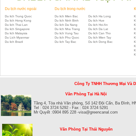
Du lịch nước ngoài
Du lịch trong nước
K
Du lich Trung Quoc
Du lich Mien Bac
Du lich Ha Long
K
Du lich Hong Kong
Du lich Ninh Binh
Du lich Hue
K
Du lich Thai Lan
Du lich Da Nang
Du lich Hoi An
K
Du lich Singapore
Du lich Nha Trang
Du lich Da Lat
K
Du lich Malaysia
Du lich Vung Tau
Du lich Can Tho
K
Du Lich Myanmar
Du lich Phu Quoc
Du lich Mien Tay
K
Du lich Brazil
Du lich Tay Bac
Du lich Dong Bac
K
K
K
K
Công Ty TNHH Thương Mại Và 
Văn Phòng Tại Hà Nội
Tầng 4, Tòa nhà Văn phòng, Số 142 Đội Cấn, Ba Đình, H
Tel : 024 3724 5292 - Fax : 024 3724 5291
Mr Quyết :0904 895 228 -visa@greencanal.com
Văn Phòng Tại Thái Nguyên