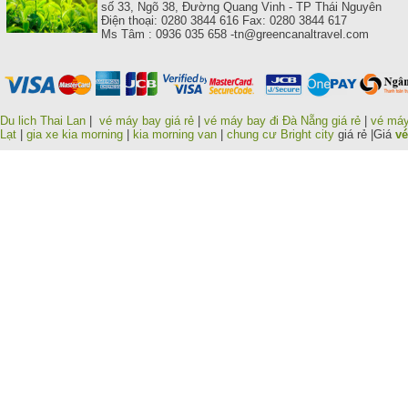
số 33, Ngõ 38, Đường Quang Vinh - TP Thái Nguyên
Điện thoại: 0280 3844 616 Fax: 0280 3844 617
Ms Tâm : 0936 035 658 -tn@greencanaltravel.com
Du lich Thai Lan
|
vé máy bay giá rẻ
|
vé máy bay đi Đà Nẵng giá rẻ
|
vé máy
Lạt
|
gia xe kia morning
|
kia morning van
|
chung cư Bright city
giá rẻ |Giá
vé