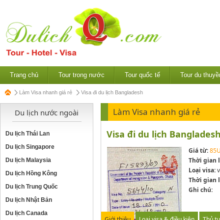
Trang chủ
Tour trong nước
Tour quốc tế
Tour du thuyề
Làm Visa nhanh giá rẻ
Visa đi du lịch Bangladesh
Làm Visa nhanh giá rẻ
Du lịch nước ngoài
Visa đi du lịch Banglades
Du lịch Thái Lan
Du lịch Singapore
Giá từ:
85
Thời gian 
Du lịch Malaysia
Loại visa:
v
Du lịch Hồng Kông
Thời gian l
Du lịch Trung Quốc
Ghi chú:
Du lịch Nhật Bản
Du lịch Canada
Giới thiệu
Loại visa & điều kiện
Thủ tụ