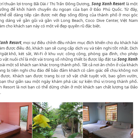
trí thuận lợi trong Bãi Dài / Thị Trấn Đông Dương,
Song Xanh Resort
là một
ưởng để khởi hành chuyến du ngoạn của bạn ở Đảo Phú Quốc. Từ đây,
 thể dễ dàng tiếp cận được nét đẹp sống động của thành phố ở mọi góc
ng dáng vẻ gần gũi và gần với Long Beach, Coco Dive Center, Việt Nam
làm cho khách sạn này có một vẻ đẹp quyến rũ đặc biệt.
Xanh Resort
, mọi sự điều chỉnh đều nhằm mục đích khiến cho du khách hài
làm được điều đó, khách sạn sẽ cung cấp dịch vụ và tiện nghi tốt nhất. Dịch
à/giặt khô, két sắt, Wi-Fi ở khu vực công cộng, phòng gia đình, cho phép
 vật nuôi chỉ là một vài trong số những thiết bị được lắp đặt tại
Song Xanh
ài một số khách sạn khác trong thành phố.
Tất cả nơi ăn chốn ở của khách
ang bị tiện nghi chu đáo để bảo đảm khách có cảm giác dễ chịu không nơi
được. Khách sạn được trang bị cơ sở vật chất tuyệt vời, bao gồm vườn,
bạn thư giãn sau một ngày khám phá các sự kiện thú vị trong thành phố.
 Resort là nơi bạn có thể dừng chân ở một khách sạn chất lượng tại Đảo
.