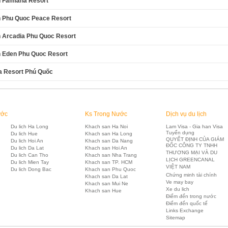
 Famiana Resort
 Phu Quoc Peace Resort
 Arcadia Phu Quoc Resort
 Eden Phu Quoc Resort
a Resort Phú Quốc
ước
Ks Trong Nước
Dịch vụ du lịch
Du lich Ha Long
Khach san Ha Noi
Lam Visa - Gia han Visa
Tuyển dụng
Du lich Hue
Khach san Ha Long
QUYẾT ĐỊNH CỦA GIÁM
Du lich Hoi An
Khach san Da Nang
ĐỐC CÔNG TY TNHH
Du lich Da Lat
Khach san Hoi An
THƯƠNG MẠI VÀ DU
Du lich Can Tho
Khach san Nha Trang
LỊCH GREENCANAL
Du lich Mien Tay
Khach san TP. HCM
VIỆT NAM
Du lich Dong Bac
Khach san Phu Quoc
Chứng minh tài chính
Khach san Da Lat
Ve may bay
Khach san Mui Ne
Xe du lich
Khach san Hue
Điểm đến trong nước
Điểm đến quốc tế
Links Exchange
Sitemap