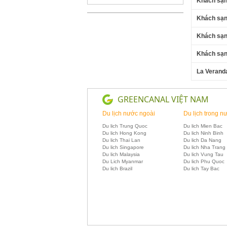
Khách sạn
Khách sạn
Khách sạn
Khách sạn
La Verand
GREENCANAL VIỆT NAM
Du lịch nước ngoài
Du lịch trong n
Du lich Trung Quoc
Du lich Mien Bac
Du lich Hong Kong
Du lich Ninh Binh
Du lich Thai Lan
Du lich Da Nang
Du lich Singapore
Du lich Nha Trang
Du lich Malaysia
Du lich Vung Tau
Du Lich Myanmar
Du lich Phu Quoc
Du lich Brazil
Du lich Tay Bac