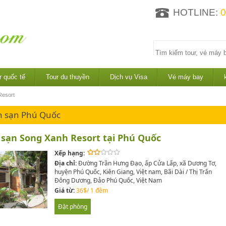
HOTLINE:
0
r quốc tế
Tour du thuyền
Dịch vụ Visa
Vé máy bay
Resort
h sạn Phú Quốc
sạn Song Xanh Resort tại Phú Quốc
Xếp hạng:
Địa chỉ:
Đường Trần Hưng Đạo, ấp Cửa Lấp, xã Dương Tơ,
huyện Phú Quốc, Kiên Giang, Việt nam, Bãi Dài / Thị Trấn
Đông Dương, Đảo Phú Quốc, Việt Nam
Giá từ:
36$/ 1 đêm
Đặt phòng