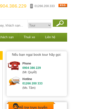
904.386.229
01266.200.333
khách sạn
Thuê xe
Liên hệ
Nếu bạn ngại book tour hãy gọi:
Phone
0904 386 229
(Mr. Quyết)
Hotline
01266 200 333
(Ms. Tâm)
Hỗ trợ trực tuyến