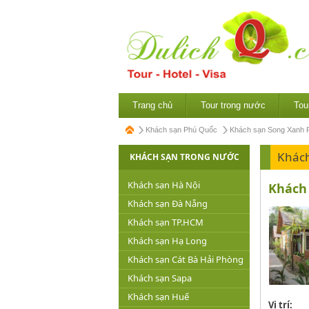
Trang chủ
Tour trong nước
Tou
Khách sạn Phú Quốc
Khách sạn Song Xanh 
Khác
KHÁCH SẠN TRONG NƯỚC
Khách sạn Hà Nội
Khách 
Khách sạn Đà Nẵng
Khách sạn TP.HCM
Khách sạn Hạ Long
Khách sạn Cát Bà Hải Phòng
Khách sạn Sapa
Khách sạn Huế
Vị trí: