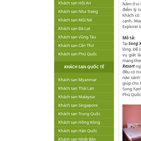
Khách sạn Hội An
Nằm ở vị 
điểm lý t
Khách sạn Nha Trang
khách có
Khách sạn Mũi Né
cạnh. Ma
Explorer 
Khách sạn Đà Lạt
Khách sạn Vũng Tàu
Mô tả:
Tại
Song 
Khách sạn Cần Thơ
lòng. Để 
Khách sạn Phú Quốc
vụ giặt l
mang theo
Resort
ngo
KHÁCH SẠN QUỐC TẾ
đều có tr
nào sánh 
Khách sạn Myanmar
giúp cho 
Khách sạn Thái Lan
Song Xanh
Phú Quốc
Khách sạn Malaysia
Khách sạn Singapore
Khách sạn Trung Quốc
Khách sạn Hồng Kông
Khách sạn Hàn Quốc
Khách sạn Nhật Bản