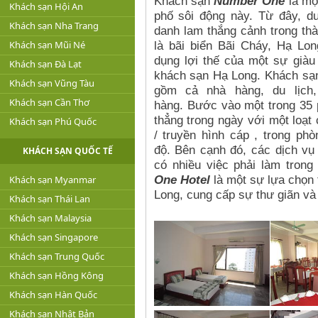
Khách sạn
Number One
là mộ
Khách sạn Hội An
phố sôi động này.
Từ đây, du
Khách sạn Nha Trang
danh lam thắng cảnh trong th
Khách sạn Mũi Né
là bãi biển Bãi Cháy, Hạ Lon
dụng lợi thế của một sự giàu 
Khách sạn Đà Lạt
khách sạn Hạ Long.
Khách sạn
Khách sạn Vũng Tàu
gồm cả nhà hàng, du lịch,
Khách sạn Cần Thơ
hàng.
Bước vào một trong 35 
thẳng trong ngày với một loạt 
Khách sạn Phú Quốc
/ truyền hình cáp , trong phò
độ.
Bên cạnh đó, các dịch vụ
KHÁCH SẠN QUỐC TẾ
có nhiều việc phải làm trong
One Hotel
là một sự lựa chọn 
Khách sạn Myanmar
Long, cung cấp sự thư giãn và
Khách sạn Thái Lan
Khách sạn Malaysia
Khách sạn Singapore
Khách sạn Trung Quốc
Khách sạn Hồng Kông
Khách sạn Hàn Quốc
Khách sạn Nhật Bản