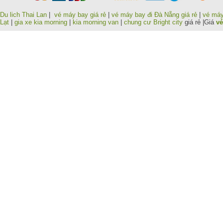
Du lich Thai Lan
|
vé máy bay giá rẻ
|
vé máy bay đi Đà Nẵng giá rẻ
|
vé máy
Lạt
|
gia xe kia morning
|
kia morning van
|
chung cư Bright city
giá rẻ |Giá
vé