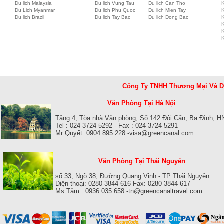
Du lich Malaysia
Du lich Vung Tau
Du lich Can Tho
Du Lich Myanmar
Du lich Phu Quoc
Du lich Mien Tay
Du lich Brazil
Du lich Tay Bac
Du lich Dong Bac
K
Công Ty TNHH Thương Mại Và 
Văn Phòng Tại Hà Nội
Tầng 4, Tòa nhà Văn phòng, Số 142 Đội Cấn, Ba Đình, H
Tel : 024 3724 5292 - Fax : 024 3724 5291
Mr Quyết :0904 895 228 -visa@greencanal.com
Văn Phòng Tại Thái Nguyên
số 33, Ngõ 38, Đường Quang Vinh - TP Thái Nguyên
Điện thoại: 0280 3844 616 Fax: 0280 3844 617
Ms Tâm : 0936 035 658 -tn@greencanaltravel.com