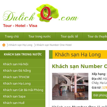
Trang chủ
Tour trong nước
Tour quốc tế
Tour du thuyề
Khách sạn Hạ Long
Khách sạn Number One Hotel
Khách sạn Hạ Long
KHÁCH SẠN TRONG NƯỚC
Khách sạn Hà Nội
Khách sạn Number O
Khách sạn Đà Nẵng
Xếp hạng:
Khách sạn TP.HCM
Địa chỉ:
Hậu
Cháy, Hạ L
Khách sạn Hạ Long
Giá từ:
32$
Khách sạn Cát Bà Hải Phòng
Đặt phòn
Khách sạn Sapa
Khách sạn Huế