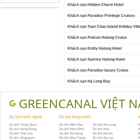
Khách sạn Hidden Charm Hotel
Khách sạn Paradise Privilege Cruises
Khách sạn Tuan Chau Island Holiday Vill
Khách sạn Pelican Halong Cruise
Khách sạn Entity Halong Hotel
Khách sạn Sunrise Halong Hotel
Khách sạn Paradise luxury Cruise
Khách sạn Hạ Long Bay
GREENCANAL VIỆT 
Du lịch nước ngoài
Du lịch trong nước
Du lich Trung Quoc
Du lich Mien Bac
Du lich Ha Long
K
Du lich Hong Kong
Du lich Ninh Binh
Du lich Hue
Du lich Thai Lan
Du lich Da Nang
Du lich Hoi An
Du lich Singapore
Du lich Nha Trang
Du lich Da Lat
K