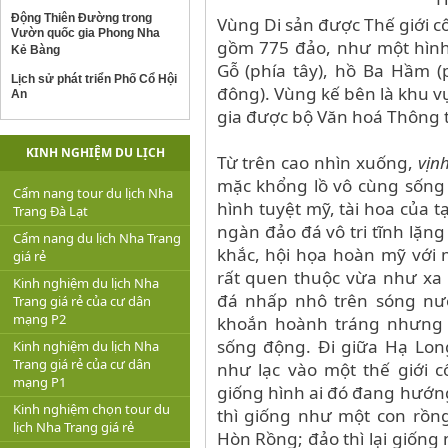
Động Thiên Đường trong
Vùng Di sản được Thế giới c
Vườn quốc gia Phong Nha
gồm 775 đảo, như một hình 
Kẻ Bàng
Gỗ (phía tây), hồ Ba Hầm (
Lịch sử phát triển Phố Cổ Hội
đông). Vùng kế bên là khu v
An
gia được bộ Văn hoá Thông 
KINH NGHIỆM DU LỊCH
Từ trên cao nhìn xuống,
vịn
mặc khổng lồ vô cùng sống
Cẩm nang tour du lịch Nha
hình tuyệt mỹ, tài hoa của 
Trang Đà Lạt
ngàn đảo đá vô tri tĩnh lặn
Cẩm nang du lịch Nha Trang
khắc, hội họa hoàn mỹ với 
giá rẻ
rất quen thuộc vừa như xa 
Kinh nghiệm du lịch Nha
đá nhấp nhô trên sóng nướ
Trang giá rẻ của cư dân
mạng P2
khoắn hoành tráng nhưng
sống động. Đi giữa Hạ Lon
Kinh nghiệm du lịch Nha
Trang giá rẻ của cư dân
như lạc vào một thế giới c
mạng P1
giống hình ai đó đang hướng
Kinh nghiệm chọn tour du
thì giống như một con rồn
lịch Nha Trang giá rẻ
Hòn Rồng; đảo thì lại giống