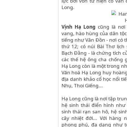
lực bởi vốn từ hiện có vẫn
Long.
Vịnh Hạ Long
cũng là nơi 
vang, hào hùng của dân tộc
tiếng như Vân Đồn - nơi có 
thứ 12; có núi Bài Thơ lịc
Bạch Đằng - là chứng tích củ
các thế hệ ông cha chống g
Hạ Long còn là một trong nh
Văn hoá Hạ Long huy hoàng 
địa danh khảo cổ học nổi t
Nhụ, Thoi Giếng...
Hạ Long cũng là nơi tập tru
hệ sinh thái điển hình như
sinh thái rạn san hô, hệ sin
cây nhiệt đới... Với hàng 
phong phú, đa dạng như tô