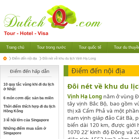
Trang chủ
Tour trong nước
Tour quốc tế
Tour du thuyề
Điểm đến nội địa
Đôi nét về khu du lịch Vịnh Hạ Long
Điểm đến nội địa
Điểm đến hấp dẫn
Đôi nét về khu du lị
10 quy tắc vàng khi đi du lịch
ở Nhật
Vịnh Hạ Long
nằm ở vùng Đô
6 món cơm đặc sản ba miền
tây vịnh Bắc Bộ, bao gồm v
Thời điểm thích hợp đi du lịch
thị xã Cẩm Phả và một phần
Hồng Kông
nam vịnh giáp đảo Cát Bà, p
3 lễ hội lớn của Singapore
biển dài 120 km, được giới 
Những điểm mua sắm ở
1070 22’ kinh độ Đông và 200
Singapore