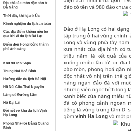
diện tích 1553 km2 gồm 196
Địa chỉ các món đặc sản ở
đảo có tên và 980 đảo chưa c
Đà Nẵng
Thời tiết, khí hậu ở Úc
Kinnh nghiệm du lịch an toàn
Đảo ở Hạ Long có hai dạng 
Các địa điểm không nên bỏ
tập trung ở hai vùng chính 
qua khi đi du lịch Đà Lạt
Long và vùng phía tây nam
Điểm đến Hồng Kông thành
xưa nhất của địa hình có tu
phố ánh sáng
triệu năm, là kết quả của 
xuống nhiều lần từ lục địa 
Khu du lịch Sapa
bào mòn, phong hoá gần nh
Thung Nai Hoà Bình
độc nhất vô nhị trên thế gi
Hướng dẫn du lịch Hà Nội
hàng ngàn đảo đá với muô
Hồ Núi Cốc-Thái Nguyên
những viên ngọc bích long l
Làng cổ Đường Lâm
xanh biếc của nàng thiếu n
đá có phong cảnh ngoạn m
Hồ Đại Lải
tiếng là vùng trung tâm Di 
Đôi nét về khu du lịch Vịnh
Hạ Long
gồm
vịnh Hạ Long
và một p
Phong Nha-Kẻ Bàng Quảng
Bình