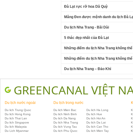
Đà Lạt rực rỡ hoa Dã Quỳ
Măng Đen được mệnh danh du lịch Đà Lạ
Du lịch Nha Trang - Bãi Dài
5 thác đẹp nhất của Đà Lạt
Những điểm du lịch Nha Trang không thể
Những điểm du lịch Nha Trang không thể
Du lịch Nha Trang – Đảo Khỉ
GREENCANAL VIỆT N
Du lịch nước ngoài
Du lịch trong nước
K
Du lich Trung Quoc
Du lich Mien Bac
Du lich Ha Long
K
Du lich Hong Kong
Du lich Ninh Binh
Du lich Hue
K
Du lich Thai Lan
Du lich Da Nang
Du lich Hoi An
K
Du lich Singapore
Du lich Nha Trang
Du lich Da Lat
K
Du lich Malaysia
Du lich Vung Tau
Du lich Can Tho
K
Du Lich Myanmar
Du lich Phu Quoc
Du lich Mien Tay
K