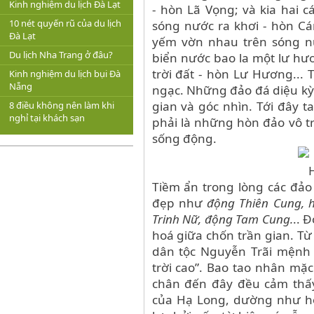
Kinh nghiệm du lịch Đà Lạt
- hòn Lã Vọng; và kia hai 
10 nét quyến rũ của du lịch
sóng nước ra khơi - hòn Cá
Đà Lạt
yếm vờn nhau trên sóng n
Du lịch Nha Trang ở đâu?
biển nước bao la một lư hư
trời đất - hòn Lư Hương... 
Kinh nghiệm du lịch bụi Đà
Nẵng
ngạc. Những đảo đá diệu kỳ
gian và góc nhìn. Tới đây 
8 điều không nên làm khi
nghỉ tại khách sạn
phải là những hòn đảo vô t
sống động.
Tiềm ẩn trong lòng các đảo
đẹp như
động Thiên Cung, 
Trinh Nữ, động Tam Cung.
.. 
hoá giữa chốn trần gian. Từ
dân tộc Nguyễn Trãi mệnh 
trời cao”. Bao tao nhân mặ
chân đến đây đều cảm thấy
của Hạ Long, dường như họ