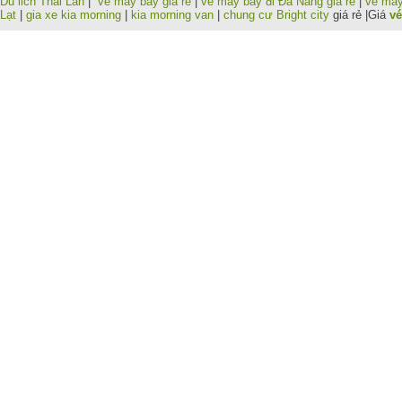
Du lich Thai Lan
|
vé máy bay giá rẻ
|
vé máy bay đi Đà Nẵng giá rẻ
|
vé máy
Lạt
|
gia xe kia morning
|
kia morning van
|
chung cư Bright city
giá rẻ |Giá
vé