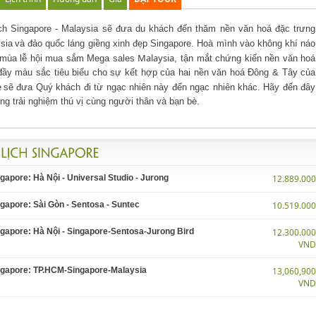
ịch Singapore - Malaysia
sẽ đưa du khách đến thăm nền văn hoá đặc trưng
sia
và đảo quốc láng giềng xinh đẹp Singapore. Hoà mình vào không khí náo
Malaysia
 mùa lễ hội mua sắm Mega sales
, tận mắt chứng kiến nền văn hoá
đầy màu sắc tiêu biểu cho sự kết hợp của hai nền văn hoá Đông & Tây của
e
sẽ đưa Quý khách đi từ ngạc nhiên này đến ngạc nhiên khác. Hãy đến đây
ng trải nghiệm thú vị cùng người thân và bạn bè.
ngapore: Hà Nội - Universal Studio - Jurong
12.889.00
ngapore: Sài Gòn - Sentosa - Suntec
10.519.00
ngapore: Hà Nội - Singapore-Sentosa-Jurong Bird
12.300.00
VN
ingapore: TP.HCM-Singapore-Malaysia
13,060,90
VN