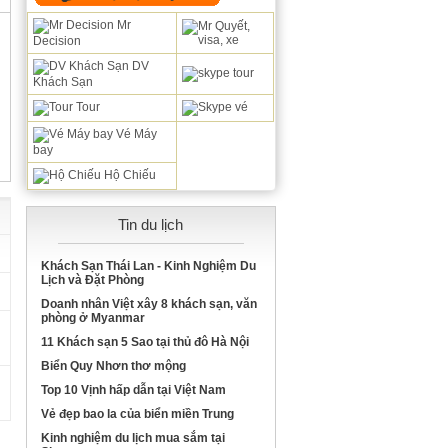
Mr
Decision
DV
Khách Sạn
Tour
Vé Máy
bay
Hộ Chiếu
Tin du lịch
0
Khách Sạn Thái Lan - Kinh Nghiệm Du
Lịch và Đặt Phòng
0
Doanh nhân Việt xây 8 khách sạn, văn
phòng ở Myanmar
0
11 Khách sạn 5 Sao tại thủ đô Hà Nội
D
Biển Quy Nhơn thơ mộng
0
Top 10 Vịnh hấp dẫn tại Việt Nam
D
Vẻ đẹp bao la của biển miền Trung
Kinh nghiệm du lịch mua sắm tại