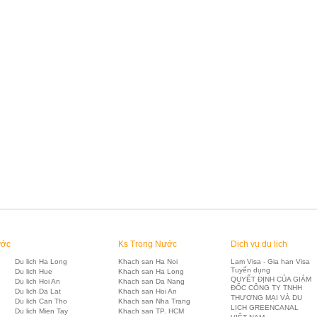
ước
Ks Trong Nước
Dịch vụ du lịch
Du lich Ha Long
Khach san Ha Noi
Lam Visa - Gia han Visa
Tuyển dụng
Du lich Hue
Khach san Ha Long
QUYẾT ĐỊNH CỦA GIÁM
Du lich Hoi An
Khach san Da Nang
ĐỐC CÔNG TY TNHH
Du lich Da Lat
Khach san Hoi An
THƯƠNG MẠI VÀ DU
Du lich Can Tho
Khach san Nha Trang
LỊCH GREENCANAL
Du lich Mien Tay
Khach san TP. HCM