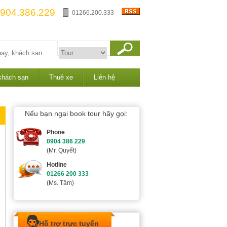
904.386.229
01266.200.333
khách sạn
Thuê xe
Liên hệ
Nếu bạn ngại book tour hãy gọi:
Phone
0904 386 229
(Mr. Quyết)
Hotline
01266 200 333
(Ms. Tâm)
Hỗ trợ trực tuyến