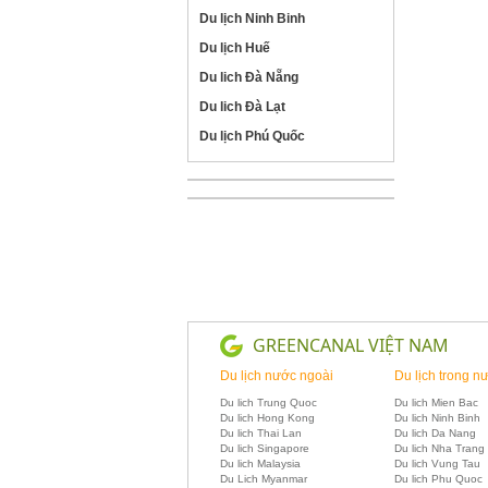
Du lịch Ninh Binh
Du lịch Huế
Du lich Đà Nẵng
Du lich Đà Lạt
Du lịch Phú Quốc
GREENCANAL VIỆT NAM
Du lịch nước ngoài
Du lịch trong n
Du lich Trung Quoc
Du lich Mien Bac
Du lich Hong Kong
Du lich Ninh Binh
Du lich Thai Lan
Du lich Da Nang
Du lich Singapore
Du lich Nha Trang
Du lich Malaysia
Du lich Vung Tau
Du Lich Myanmar
Du lich Phu Quoc