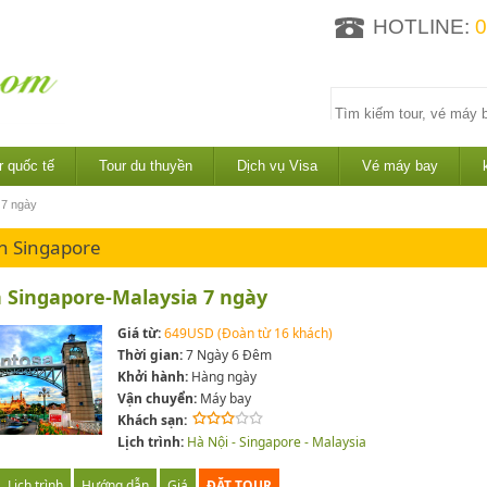
HOTLINE:
0
r quốc tế
Tour du thuyền
Dịch vụ Visa
Vé máy bay
 7 ngày
ch Singapore
h Singapore-Malaysia 7 ngày
Giá từ:
649USD (Đoàn từ 16 khách)
Thời gian:
7 Ngày 6 Đêm
Khởi hành:
Hàng ngày
Vận chuyển:
Máy bay
Khách sạn:
Lịch trình:
Hà Nội - Singapore - Malaysia
Lịch trình
Hướng dẫn
Giá
ĐẶT TOUR