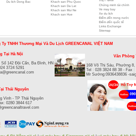
VIỆT NAM
Du lich Dong Bac
Khach san Phu Quoc
Chứng minh tài chính
Khach san Da Lat
Ve may bay
Khach san Mui Ne
Xe du lich
Khach san Hue
Điểm đến trong nước
Điểm đến quốc tế
Links Exchange
Sitemap
 Ty TNHH Thương Mại Và Du Lịch GREENCANAL VIỆT NAM
 Tại Hà Nội
Văn Phòng 
 Số 142 Đội Cấn, Ba Đình, HN
168 Võ Thị Sáu, Phường 8,
 024 3724 5291
Tel : 028 3824 88 38 - Fax 
isa@greencanal.com
Mr Sướng:0936438836 -sai
ại Thái Nguyên
g Vinh - TP Thái Nguyên
Fax: 0280 3844 617
@greencanaltravel.com