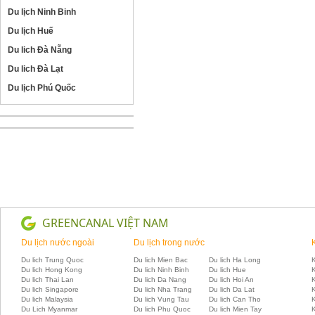
Du lịch Ninh Binh
Du lịch Huế
Du lich Đà Nẵng
Du lich Đà Lạt
Du lịch Phú Quốc
GREENCANAL VIỆT NAM
Du lịch nước ngoài
Du lịch trong nước
Du lich Trung Quoc
Du lich Mien Bac
Du lich Ha Long
K
Du lich Hong Kong
Du lich Ninh Binh
Du lich Hue
Du lich Thai Lan
Du lich Da Nang
Du lich Hoi An
Du lich Singapore
Du lich Nha Trang
Du lich Da Lat
K
Du lich Malaysia
Du lich Vung Tau
Du lich Can Tho
Du Lich Myanmar
Du lich Phu Quoc
Du lich Mien Tay