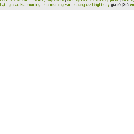
Du lich Thai Lan
|
vé máy bay giá rẻ
|
vé máy bay đi Đà Nẵng giá rẻ
|
vé máy
Lạt
|
gia xe kia morning
|
kia morning van
|
chung cư Bright city
giá rẻ |Giá
vé