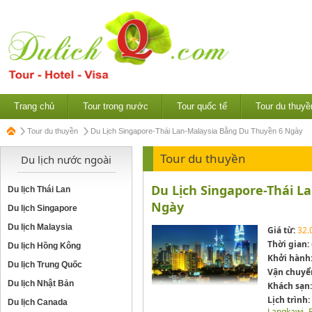
Trang chủ
Tour trong nước
Tour quốc tế
Tour du thuyề
Tour du thuyền
Du Lịch Singapore-Thái Lan-Malaysia Bằng Du Thuyền 6 Ngày
Tour du thuyền
Du lịch nước ngoài
Du Lịch Singapore-Thái L
Du lịch Thái Lan
Ngày
Du lịch Singapore
Du lịch Malaysia
Giá từ:
32.
Thời gian:
Du lịch Hồng Kông
Khởi hành
Du lịch Trung Quốc
Vận chuyể
Du lịch Nhật Bản
Khách sạn:
Lịch trình:
Du lịch Canada
Langkawi -