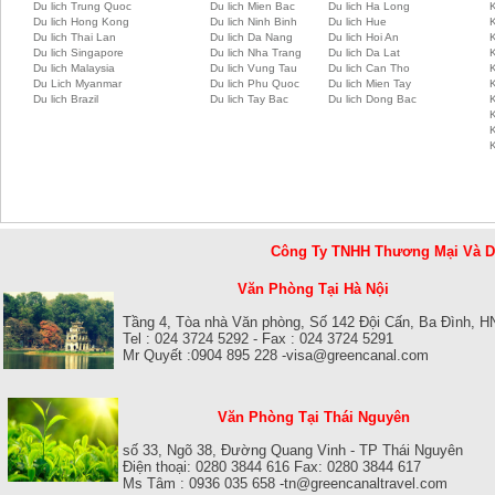
Du lich Trung Quoc
Du lich Mien Bac
Du lich Ha Long
K
Du lich Hong Kong
Du lich Ninh Binh
Du lich Hue
Du lich Thai Lan
Du lich Da Nang
Du lich Hoi An
Du lich Singapore
Du lich Nha Trang
Du lich Da Lat
K
Du lich Malaysia
Du lich Vung Tau
Du lich Can Tho
Du Lich Myanmar
Du lich Phu Quoc
Du lich Mien Tay
Du lich Brazil
Du lich Tay Bac
Du lich Dong Bac
K
Công Ty TNHH Thương Mại Và 
Văn Phòng Tại Hà Nội
Tầng 4, Tòa nhà Văn phòng, Số 142 Đội Cấn, Ba Đình, H
Tel : 024 3724 5292 - Fax : 024 3724 5291
Mr Quyết :0904 895 228 -visa@greencanal.com
Văn Phòng Tại Thái Nguyên
số 33, Ngõ 38, Đường Quang Vinh - TP Thái Nguyên
Điện thoại: 0280 3844 616 Fax: 0280 3844 617
Ms Tâm : 0936 035 658 -tn@greencanaltravel.com