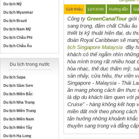
Du lịch Mỹ
Giới thiệu
Lịch trình
Hướng dẫn
Gi
Du lịch Myanmar
Công ty
GreenCanalTour
giới
Du lịch Brazil
sang trọng, đậm chất Châu âu v
Du lịch Nam Mỹ
thiết bị kỹ thuật hiện đại, du 
Du lịch Châu Phi
đoàn Royal Caribbean sẽ mang
Du lịch Châu Âu
lịch Singapore M
alaysia
đầy há
khách có thể ngắm nhìn những 
hòa mình trong rất nhiều hoạt đ
Du lịch trong nước
hòa nhạc, thể dục thẩm mỹ, sa
sàn nhảy, cửa hiệu, thư viện v
Du lịch Sapa
Singapore - Malaysia - Thái 
Du lịch Sầm Sơn
ăn mang phong cách ẩm thực 
Du lịch Miền Bắc
là dịp du khách làm quen với p
Du lịch Nha Trang
Cruise” - hàng không kết hợp 
miền đất mới theo phong cách 
Du lịch Miền Trung
tận hưởng những khoảnh khắc t
Du lịch Miền Nam
thuyền sang trọng và đẳng cấp
Du lịch Miền Tây
Du lịch Hạ Long