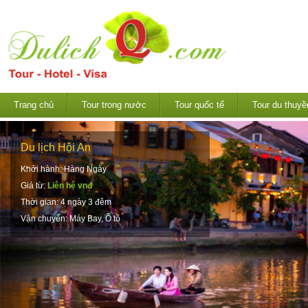
Trang chủ
Tour trong nước
Tour quốc tế
Tour du thuyề
Du lịch Hội An
Khởi hành: Hàng Ngày
Giá từ:
Liên hệ vnđ
Thời gian: 4 ngày 3 đêm
Vận chuyển: Máy Bay, Ô tô