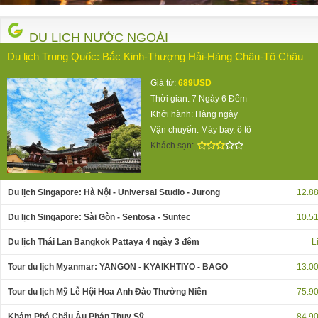
DU LỊCH NƯỚC NGOÀI
Du lịch Trung Quốc: Bắc Kinh-Thượng Hải-Hàng Châu-Tô Châu
Giá từ:
689USD
Thời gian: 7 Ngày 6 Đêm
Khởi hành: Hàng ngày
Vận chuyển: Máy bay, ô tô
Khách sạn:
Du lịch Singapore: Hà Nội - Universal Studio - Jurong
12.8
Du lịch Singapore: Sài Gòn - Sentosa - Suntec
10.5
Du lịch Thái Lan Bangkok Pattaya 4 ngày 3 đêm
L
Tour du lịch Myanmar: YANGON - KYAIKHTIYO - BAGO
13.0
Tour du lịch Mỹ Lễ Hội Hoa Anh Đào Thường Niên
75.9
Khám Phá Châu Âu Pháp Thuỵ Sỹ
84.9