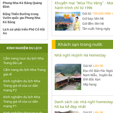
Khuyến mại "Mùa Thu Vàng" - Mọ
Phong Nha-Kẻ Bàng Quảng
Bình
hành trình chỉ từ 199k
Giá từ:
199.000 VNĐ 
Động Thiên Đường trong
Vườn quốc gia Phong Nha
Giờ bay: liên hệ
Kẻ Bàng
Giờ đến: liên hệ
Tần suất: hàng ngày
Lịch sử phát triển Phố Cổ Hội
An
Khách sạn trong nước
KINH NGHIỆM DU LỊCH
Nhà nghỉ Huỳnh Hà Homestay
Cẩm nang tour du lịch Nha
Trang Đà Lạt
Giá từ:
Liên hệ
Cẩm nang du lịch Nha Trang
Địa chỉ: Bản Pác Ngòi
giá rẻ
Nam Mẫu , huyện Ba 
tỉnh Bắc Kạn
Kinh nghiệm du lịch Nha
Xếp hạng:
Trang giá rẻ của cư dân
mạng P2
Kinh nghiệm du lịch Nha
Trang giá rẻ của cư dân
Danh sách các nhà nghỉ homestay 
mạng P1
hồ ba bể đẹp nhất
Giá từ:
Liên hệ
Kinh nghiệm chọn tour du