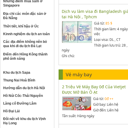
Những điểm mua sắm ở
Singapore
Dịch vụ làm visa đi Bangladesh gi
Địa chỉ các món đặc sản ở
tại Hà Nội , Tphcm
Đà Nẵng
Giá từ:
85 $
Thời tiết, khí hậu ở Úc
Thời gian làm: 4 ngà
việc
Kinnh nghiệm du lịch an toàn
Loại visa: DL , CT
Các địa điểm không nên bỏ
Thời gian lưu trú: 28 ,
qua khi đi du lịch Đà Lạt
ngày
Điểm đến Hồng Kông thành
Ghi chú:
phố ánh sáng
Khu du lịch Sapa
Vé máy bay
Thung Nai Hoà Bình
2 Triệu Vé Máy Bay 0đ Của Vietjet
Hướng dẫn du lịch Hà Nội
Được Mở Bán Ồ Ạt
Hồ Núi Cốc-Thái Nguyên
Giá từ:
0đ ++
Làng cổ Đường Lâm
Giờ bay: Liên hệ
Giờ đến: Liên hệ
Hồ Đại Lải
Tần suất: Hàng ngày
Đôi nét về khu du lịch Vịnh
Hạ Long