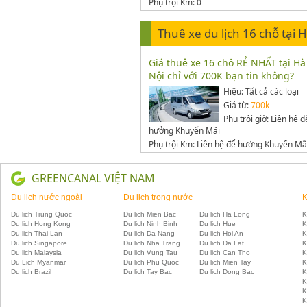
Phụ trội Km: 0
Thuê xe du lịch 16 chỗ tại 
Giá thuê xe 16 chỗ RẺ NHẤT tại Hà
Nội chỉ với 700K bạn tin không?
Hiệu: Tất cả các loại
Giá từ:
700k
Phụ trội giờ: Liên hệ đ
hưởng Khuyến Mãi
Phụ trội Km: Liên hệ để hưởng Khuyến Mã
GREENCANAL VIỆT NAM
Du lịch nước ngoài
Du lịch trong nước
K
Du lich Trung Quoc
Du lich Mien Bac
Du lich Ha Long
K
Du lich Hong Kong
Du lich Ninh Binh
Du lich Hue
K
Du lich Thai Lan
Du lich Da Nang
Du lich Hoi An
K
Du lich Singapore
Du lich Nha Trang
Du lich Da Lat
K
Du lich Malaysia
Du lich Vung Tau
Du lich Can Tho
K
Du Lich Myanmar
Du lich Phu Quoc
Du lich Mien Tay
K
Du lich Brazil
Du lich Tay Bac
Du lich Dong Bac
K
K
K
K