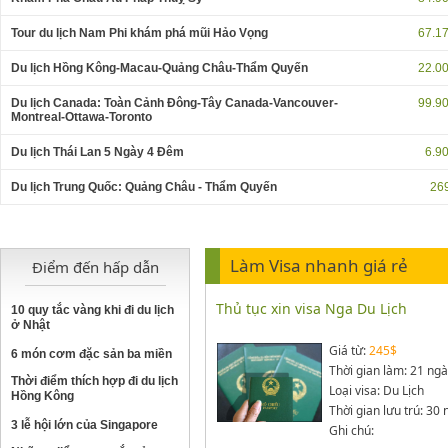
Tour du lịch Nam Phi khám phá mũi Hảo Vọng
67.1
Du lịch Hồng Kông-Macau-Quảng Châu-Thẩm Quyến
22.0
Du lịch Canada: Toàn Cảnh Đông-Tây Canada-Vancouver-
99.9
Montreal-Ottawa-Toronto
Du lịch Thái Lan 5 Ngày 4 Đêm
6.9
Du lịch Trung Quốc: Quảng Châu - Thẩm Quyến
26
Làm Visa nhanh giá rẻ
Điểm đến hấp dẫn
Thủ tục xin visa Nga Du Lịch
10 quy tắc vàng khi đi du lịch
ở Nhật
Giá từ:
245$
6 món cơm đặc sản ba miền
Thời gian làm: 21 ng
Thời điểm thích hợp đi du lịch
Loại visa: Du Lịch
Hồng Kông
Thời gian lưu trú: 30
3 lễ hội lớn của Singapore
Ghi chú: