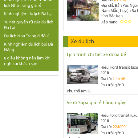
lịch Nha Trang giá rẻ
Địa chỉ: Bản Pác Ngòi
Nam Mẫu, huyện Ba 
Kinh nghiệm du lịch Đà Lạt
tỉnh Bắc Kạn
10 nét quyến rũ của du lịch
Xếp hạng:
Đà Lạt
Du lịch Nha Trang ở đâu?
Xe du lịch
Kinh nghiệm du lịch bụi Đà
Nẵng
Lịch trình chi tiết xe đi ba bể
8 điều không nên làm khi
nghỉ tại khách sạn
Hiệu: Ford transit lux
2016
Giá từ:
Liên hệ
Phụ trội giờ: 0
Phụ trội Km: 0
Vé đi Sapa giá rẻ hàng ngày
Hiệu: ford transit luxu
2016
Giá từ:
224000
Phụ trội giờ: 0