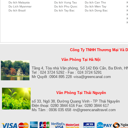
Du lich Malaysia
Du lich Vung Tau
Du lich Can Tho
Du Lich Myanmar
Du lich Phu Quoc
Du lich Mien Tay
Du lich Brazil
Du lich Tay Bac
Du lich Dong Bac
K
Công Ty TNHH Thương Mại Và 
Văn Phòng Tại Hà Nội
Tầng 4, Tòa nhà Văn phòng, Số 142 Đội Cấn, Ba Đình, H
Tel : 024 3724 5292 - Fax : 024 3724 5291
Mr Quyết :0904 895 228 -visa@greencanal.com
Văn Phòng Tại Thái Nguyên
số 33, Ngõ 38, Đường Quang Vinh - TP Thái Nguyên
Điện thoại: 0280 3844 616 Fax: 0280 3844 617
Ms Tâm : 0936 035 658 -tn@greencanaltravel.com