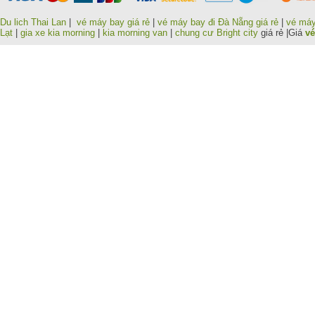
Du lich Thai Lan
|
vé máy bay giá rẻ
|
vé máy bay đi Đà Nẵng giá rẻ
|
vé máy
Lạt
|
gia xe kia morning
|
kia morning van
|
chung cư Bright city
giá rẻ |Giá
vé