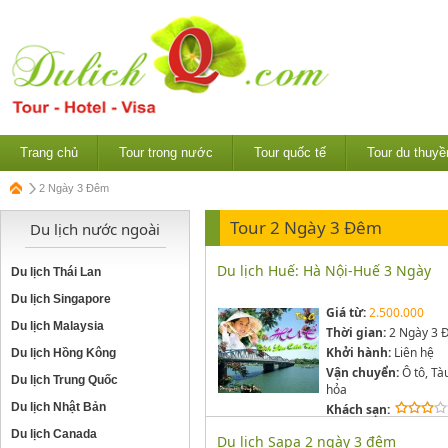
Trang chủ
Tour trong nước
Tour quốc tế
Tour du thuyề
2 Ngày 3 Đêm
Tour 2 Ngày 3 Đêm
Du lịch nước ngoài
Du lịch Huế: Hà Nội-Huế 3 Ngày
Du lịch Thái Lan
Du lịch Singapore
Giá từ:
2.500.000
Du lịch Malaysia
Thời gian:
2 Ngày 3 
Khởi hành:
Liên hệ
Du lịch Hồng Kông
Vận chuyển:
Ô tô, Tà
Du lịch Trung Quốc
hỏa
Du lịch Nhật Bản
Khách sạn:
Du lịch Canada
Du lịch Sapa 2 ngày 3 đêm