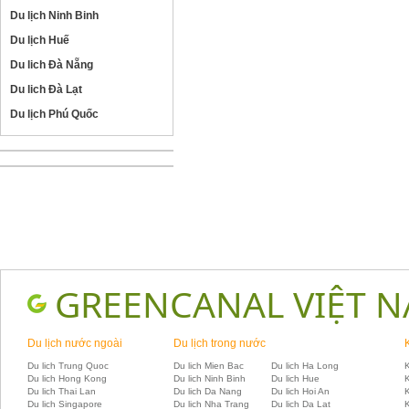
Du lịch Ninh Binh
Du lịch Huế
Du lich Đà Nẵng
Du lich Đà Lạt
Du lịch Phú Quốc
GREENCANAL VIỆT 
Du lịch nước ngoài
Du lịch trong nước
Du lich Trung Quoc
Du lich Mien Bac
Du lich Ha Long
K
Du lich Hong Kong
Du lich Ninh Binh
Du lich Hue
Du lich Thai Lan
Du lich Da Nang
Du lich Hoi An
Du lich Singapore
Du lich Nha Trang
Du lich Da Lat
K