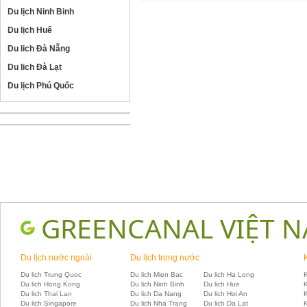
Du lịch Ninh Binh
Du lịch Huế
Du lich Đà Nẵng
Du lich Đà Lạt
Du lịch Phú Quốc
GREENCANAL VIỆT 
Du lịch nước ngoài
Du lịch trong nước
Du lich Trung Quoc
Du lich Mien Bac
Du lich Ha Long
K
Du lich Hong Kong
Du lich Ninh Binh
Du lich Hue
Du lich Thai Lan
Du lich Da Nang
Du lich Hoi An
Du lich Singapore
Du lich Nha Trang
Du lich Da Lat
K