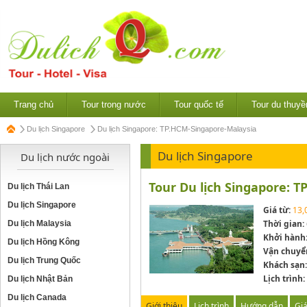
Trang chủ
Tour trong nước
Tour quốc tế
Tour du thuyề
Du lịch Singapore
Du lịch Singapore: TP.HCM-Singapore-Malaysia
Du lịch Singapore
Du lịch nước ngoài
Tour Du lịch Singapore: 
Du lịch Thái Lan
Du lịch Singapore
Giá từ:
13,
Thời gian:
Du lịch Malaysia
Khởi hành
Du lịch Hồng Kông
Vận chuyể
Du lịch Trung Quốc
Khách sạn:
Lịch trình:
Du lịch Nhật Bản
Du lịch Canada
Giới thiệu
Lịch trình
Hướng dẫn
Gi