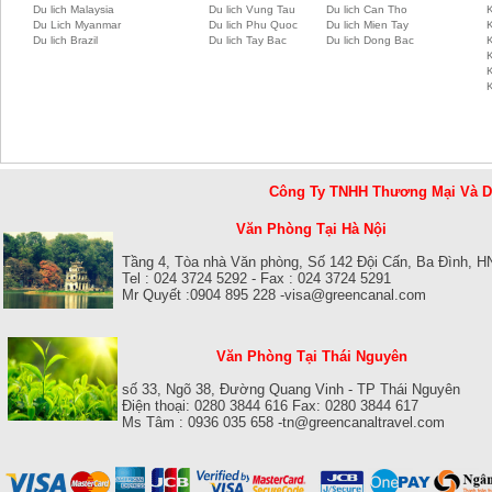
Du lich Malaysia
Du lich Vung Tau
Du lich Can Tho
Du Lich Myanmar
Du lich Phu Quoc
Du lich Mien Tay
Du lich Brazil
Du lich Tay Bac
Du lich Dong Bac
K
Công Ty TNHH Thương Mại Và 
Văn Phòng Tại Hà Nội
Tầng 4, Tòa nhà Văn phòng, Số 142 Đội Cấn, Ba Đình, H
Tel : 024 3724 5292 - Fax : 024 3724 5291
Mr Quyết :0904 895 228 -visa@greencanal.com
Văn Phòng Tại Thái Nguyên
số 33, Ngõ 38, Đường Quang Vinh - TP Thái Nguyên
Điện thoại: 0280 3844 616 Fax: 0280 3844 617
Ms Tâm : 0936 035 658 -tn@greencanaltravel.com