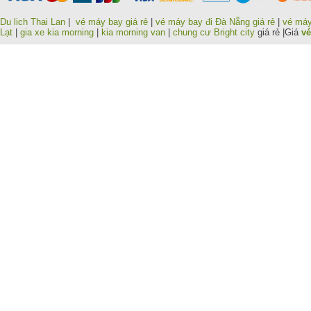
Du lich Thai Lan
|
vé máy bay giá rẻ
|
vé máy bay đi Đà Nẵng giá rẻ
|
vé máy
Lạt
|
gia xe kia morning
|
kia morning van
|
chung cư Bright city
giá rẻ |Giá
vé