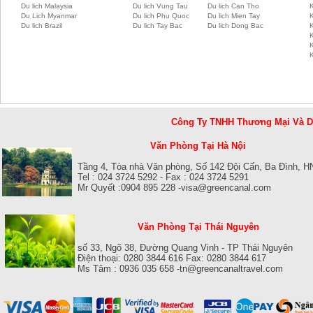
Du lich Malaysia
Du lich Vung Tau
Du lich Can Tho
Du Lich Myanmar
Du lich Phu Quoc
Du lich Mien Tay
Du lich Brazil
Du lich Tay Bac
Du lich Dong Bac
K
Công Ty TNHH Thương Mại Và 
Văn Phòng Tại Hà Nội
Tầng 4, Tòa nhà Văn phòng, Số 142 Đội Cấn, Ba Đình, H
Tel : 024 3724 5292 - Fax : 024 3724 5291
Mr Quyết :0904 895 228 -visa@greencanal.com
Văn Phòng Tại Thái Nguyên
số 33, Ngõ 38, Đường Quang Vinh - TP Thái Nguyên
Điện thoại: 0280 3844 616 Fax: 0280 3844 617
Ms Tâm : 0936 035 658 -tn@greencanaltravel.com