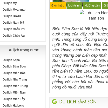
Du lịch Mỹ
Giới thiệu
Lịch trình
Hướng dẫn
Gi
Du lịch Myanmar
Du lịch Brazil
Du lịch Nam Mỹ
Biển Sẩm Sơn là bãi biển đẹp 
Du lịch Châu Phi
cuối cùng của dãy núi Trườn
Du lịch Châu Âu
tình. Tiếng sóng vỗ cùng tiếng
ngôi đền cổ như: đền Độc C
Du lịch trong nước
vào khung cảnh thần tiên nơi
trong những bãi biển đẹp nhất
Sơn, tỉnh Thanh Hóa. Bờ biển
Du lịch Sapa
phía Đông. Bãi biển Sầm Sơn 
Du lịch Sầm Sơn
tắm biển từ năm 1906 do ngườ
Du lịch Miền Bắc
6 km từ cửa Lạch Hới đến châ
Du lịch Nha Trang
phẳng với các bãi cát thoai 
Du lịch Miền Trung
nồng độ muối vừa phả
Du lịch Miền Nam
Du lịch Miền Tây
Du lịch Hạ Long