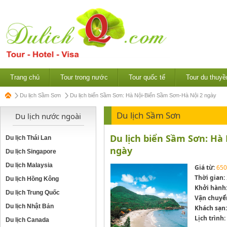
Trang chủ
Tour trong nước
Tour quốc tế
Tour du thuyề
Du lịch Sầm Sơn
Du lịch biển Sầm Sơn: Hà Nội-Biển Sầm Sơn-Hà Nội 2 ngày
Du lịch Sầm Sơn
Du lịch nước ngoài
Du lịch biển Sầm Sơn: Hà
Du lịch Thái Lan
ngày
Du lịch Singapore
Du lịch Malaysia
Giá từ:
650
Thời gian:
Du lịch Hồng Kông
Khởi hành
Du lịch Trung Quốc
Vận chuyể
Du lịch Nhật Bản
Khách sạn:
Lịch trình:
Du lịch Canada