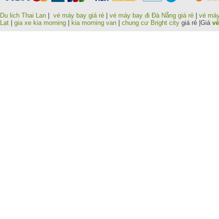
Du lich Thai Lan
|
vé máy bay giá rẻ
|
vé máy bay đi Đà Nẵng giá rẻ
|
vé máy
Lạt
|
gia xe kia morning
|
kia morning van
|
chung cư Bright city
giá rẻ |Giá
vé