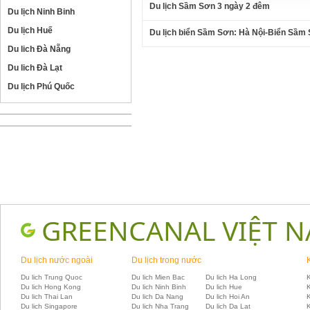
Du lịch Sầm Sơn 3 ngày 2 đêm
Du lịch Ninh Binh
Du lịch Huế
Du lịch biển Sầm Sơn: Hà Nội-Biển Sầm
Du lich Đà Nẵng
Du lich Đà Lạt
Du lịch Phú Quốc
GREENCANAL VIỆT 
Du lịch nước ngoài
Du lịch trong nước
Du lich Trung Quoc
Du lich Mien Bac
Du lich Ha Long
K
Du lich Hong Kong
Du lich Ninh Binh
Du lich Hue
Du lich Thai Lan
Du lich Da Nang
Du lich Hoi An
Du lich Singapore
Du lich Nha Trang
Du lich Da Lat
K