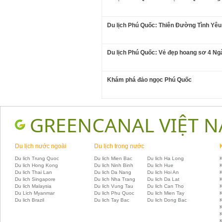
Du lịch Phú Quốc: Thiên Đường Tình Yêu
Du lịch Phú Quốc: Vẻ đẹp hoang sơ 4 Ng
Khám phá đảo ngọc Phú Quốc
GREENCANAL VIỆT 
Du lịch nước ngoài
Du lịch trong nước
Du lich Trung Quoc
Du lich Mien Bac
Du lich Ha Long
K
Du lich Hong Kong
Du lich Ninh Binh
Du lich Hue
Du lich Thai Lan
Du lich Da Nang
Du lich Hoi An
Du lich Singapore
Du lich Nha Trang
Du lich Da Lat
K
Du lich Malaysia
Du lich Vung Tau
Du lich Can Tho
Du Lich Myanmar
Du lich Phu Quoc
Du lich Mien Tay
Du lich Brazil
Du lich Tay Bac
Du lich Dong Bac
K