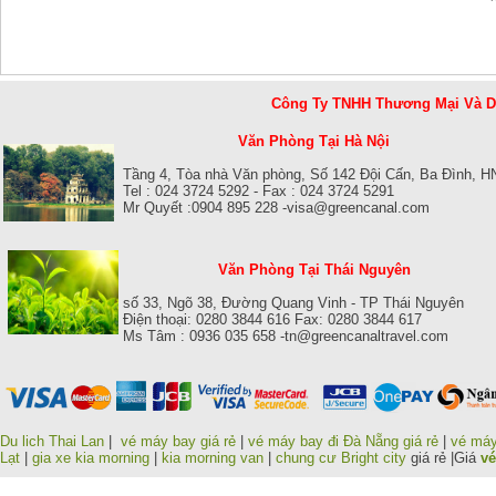
Công Ty TNHH Thương Mại Và 
Văn Phòng Tại Hà Nội
Tầng 4, Tòa nhà Văn phòng, Số 142 Đội Cấn, Ba Đình, H
Tel : 024 3724 5292 - Fax : 024 3724 5291
Mr Quyết :0904 895 228 -visa@greencanal.com
Văn Phòng Tại Thái Nguyên
số 33, Ngõ 38, Đường Quang Vinh - TP Thái Nguyên
Điện thoại: 0280 3844 616 Fax: 0280 3844 617
Ms Tâm : 0936 035 658 -tn@greencanaltravel.com
Du lich Thai Lan
|
vé máy bay giá rẻ
|
vé máy bay đi Đà Nẵng giá rẻ
|
vé máy
Lạt
|
gia xe kia morning
|
kia morning van
|
chung cư Bright city
giá rẻ |Giá
vé