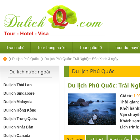
Trang chủ
Tour trong nước
Tour quốc tế
Tour du thuyề
Du lịch Phú Quốc
Du lịch Phú Quốc: Trải Nghiệm Đảo Xanh 3 ngày
Du lịch Phú Quốc
Du lịch nước ngoài
Du lịch Phú Quốc: Trải N
Du lịch Thái Lan
Du lịch Singapore
Giá từ:
1.9
Thời gian:
Du lịch Malaysia
Khởi hành
Du lịch Hồng Kông
Vận chuyể
Du lịch Trung Quốc
Khách sạn:
Lịch trình:
Du lịch Nhật Bản
Du lịch Canada
Giới thiệu
Lịch trình
Hướng dẫn
Gi