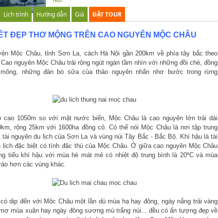
Lịch trình
Hướng dẫn
Giá
ĐẶT TOUR
ÉT ĐẸP THƠ MỘNG TRÊN CAO NGUYÊN MỘC CHÂU
ện Mộc Châu, tỉnh Sơn La, cách Hà Nội gần 200km về phía tây bắc theo
. Cao nguyên Mộc Châu trải rộng ngút ngàn tầm nhìn với những đồi chè, đồng
mông, những đàn bò sữa của thảo nguyên nhẩn nhơ bước trong rừng
 cao 1050m so với mặt nước biển, Mộc Châu là cao nguyên lớn trải dài
km, rộng 25km với 1600ha đồng cỏ. Có thể nói Mộc Châu là nơi tập trung
t tài nguyên du lịch của Sơn La và vùng núi Tây Bắc - Bắc Bộ. Khí hậu là tài
 lịch đặc biệt có tính đặc thù của Mộc Châu. Ở giữa cao nguyên Mộc Châu
ng tiểu khí hậu với mùa hè mát mẻ có nhiệt độ trung bình là 20ºC và mùa
ráo hơn các vùng khác.
có dịp đến với Mộc Châu một lần dù mùa hạ hay đông, ngày nắng trải vàng
 mơ mùa xuân hay ngày đông sương mù trắng núi... đều có ấn tượng đẹp về