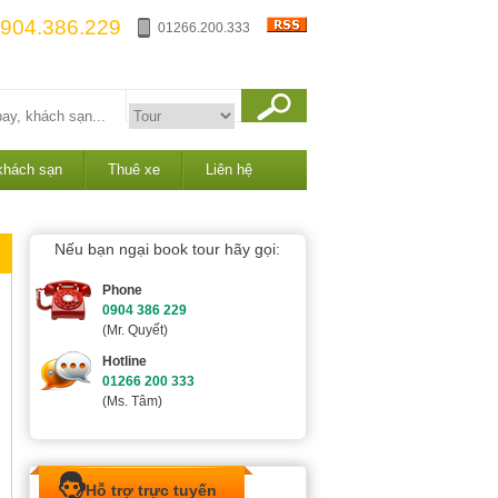
904.386.229
01266.200.333
khách sạn
Thuê xe
Liên hệ
Nếu bạn ngại book tour hãy gọi:
Phone
0904 386 229
(Mr. Quyết)
Hotline
01266 200 333
(Ms. Tâm)
Hỗ trợ trực tuyến