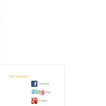
0
D
0
D
D
D
0
D
Tour du thuyền