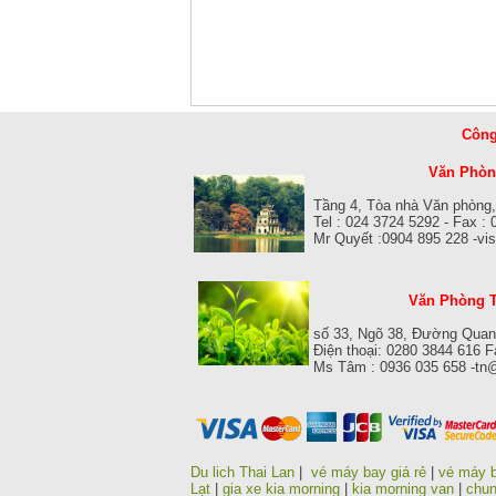
Công
Văn Phòng
Tầng 4, Tòa nhà Văn phòng,
Tel : 024 3724 5292 - Fax :
Mr Quyết :0904 895 228 -v
Văn Phòng T
số 33, Ngõ 38, Đường Quan
Điện thoại: 0280 3844 616 
Ms Tâm : 0936 035 658 -tn
Du lich Thai Lan
|
vé máy bay giá rẻ
|
vé máy b
Lạt
|
gia xe kia morning
|
kia morning van
|
chun