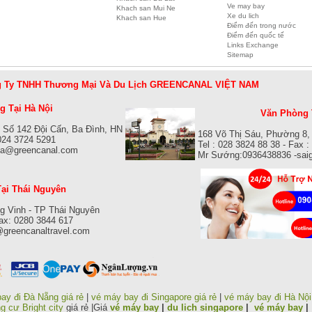
Ve may bay
Khach san Mui Ne
Xe du lich
Khach san Hue
Điểm đến trong nước
Điểm đến quốc tế
Links Exchange
Sitemap
 Ty TNHH Thương Mại Và Du Lịch GREENCANAL VIỆT NAM
 Tại Hà Nội
Văn Phòng 
 Số 142 Đội Cấn, Ba Đình, HN
168 Võ Thị Sáu, Phường 8,
 024 3724 5291
Tel : 028 3824 88 38 - Fax 
isa@greencanal.com
Mr Sướng:0936438836 -sai
ại Thái Nguyên
g Vinh - TP Thái Nguyên
Fax: 0280 3844 617
@greencanaltravel.com
ay đi Đà Nẵng giá rẻ
|
vé máy bay đi Singapore giá rẻ
|
vé máy bay đi Hà Nội
g cư Bright city
giá rẻ |Giá
vé máy bay
|
du lich singapore
|
vé máy bay
|