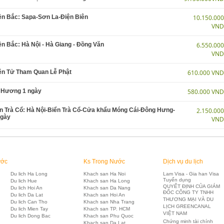
iền Bắc: Sapa-Sơn La-Điện Biên
10.150.00
VN
ền Bắc: Hà Nội - Hà Giang - Đồng Văn
6.550.00
VN
Yên Tử Tham Quan Lễ Phật
610.000 VN
 Hương 1 ngày
580.000 VN
iển Trà Cổ: Hà Nội-Biển Trà Cổ-Cửa khẩu Móng Cái-Đông Hưng-
2.150.00
Ngày
VN
ước
Ks Trong Nước
Dịch vụ du lịch
Du lich Ha Long
Khach san Ha Noi
Lam Visa - Gia han Visa
Tuyển dụng
Du lich Hue
Khach san Ha Long
QUYẾT ĐỊNH CỦA GIÁM
Du lich Hoi An
Khach san Da Nang
ĐỐC CÔNG TY TNHH
Du lich Da Lat
Khach san Hoi An
THƯƠNG MẠI VÀ DU
Du lich Can Tho
Khach san Nha Trang
LỊCH GREENCANAL
Du lich Mien Tay
Khach san TP. HCM
VIỆT NAM
Du lich Dong Bac
Khach san Phu Quoc
Chứng minh tài chính
Khach san Da Lat