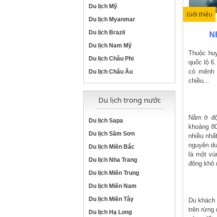
Du lịch Mỹ
Giới thiệu
Du lịch Myanmar
Du lịch Brazil
N
Du lịch Nam Mỹ
Thuộc huy
Du lịch Châu Phi
quốc lộ 6
cỏ mênh 
Du lịch Châu Âu
chiều...
Du lịch trong nước
Nằm ở độ
Du lịch Sapa
khoảng 80
Du lịch Sầm Sơn
nhiều nhấ
nguyên du
Du lịch Miền Bắc
là một vù
Du lịch Nha Trang
đông khô 
Du lịch Miền Trung
Du lịch Miền Nam
Du lịch Miền Tây
Du khách 
trên rừng
Du lịch Hạ Long