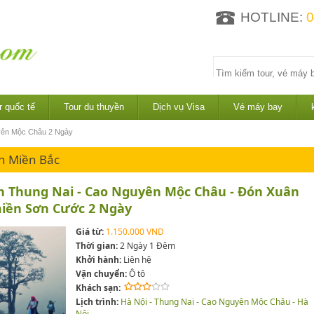
HOTLINE:
0
r quốc tế
Tour du thuyền
Dịch vụ Visa
Vé máy bay
uyên Mộc Châu 2 Ngày
ch Miền Bắc
h Thung Nai - Cao Nguyên Mộc Châu - Đón Xuân
iền Sơn Cước 2 Ngày
Giá từ:
1.150.000 VND
Thời gian:
2 Ngày 1 Đêm
Khởi hành:
Liên hệ
Vận chuyển:
Ô tô
Khách sạn:
Lịch trình:
Hà Nội - Thung Nai - Cao Nguyên Mộc Châu - Hà
Nội