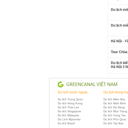
Du lịch m
Du lịch mi
Hà Nội - 
Tour Chùa
Du lịch b
Hà Nội 3 
GREENCANAL VIỆT NAM
Du lịch nước ngoài
Du lịch trong n
Du lich Trung Quoc
Du lich Mien Bac
Du lich Hong Kong
Du lich Ninh Binh
Du lich Thai Lan
Du lich Da Nang
Du lich Singapore
Du lich Nha Trang
Du lich Malaysia
Du lich Vung Tau
Du Lich Myanmar
Du lich Phu Quoc
Du lich Brazil
Du lich Tay Bac