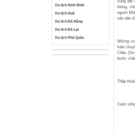
vùng đất
Du lịch Ninh Binh
thông, ch
người Môn
Du lịch Huế
sản dân t
Du lich Đà Nẵng
Du lich Đà Lạt
Du lịch Phú Quốc
Những co
luân chuy
Châu (Sơ
bước chân
Thấp thoá
Cuộc sống