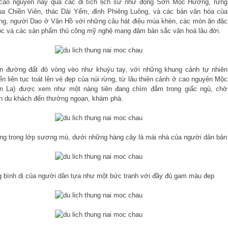
 cao nguyên này qua các di tích lịch sử như động Sơn Mộc Hương, rừng
ùa Chiền Viên, thác Dải Yếm, đỉnh Phiêng Luông, và các bản văn hóa của
g, người Dao ở Vân Hồ với những câu hát điệu múa khèn, các món ăn đặc
ộc và các sản phẩm thủ công mỹ nghệ mang đậm bản sắc văn hoá lâu đời.
n đường đất đỏ vòng vèo như khuỷu tay, với những khung cảnh tự nhiên
ển liên tục toát lên vẻ đẹp của núi rừng, từ lâu thiên cảnh ở cao nguyên Mộc
n La) được xem như một nàng tiên đang chìm đắm trong giấc ngủ, chờ
 du khách đến thưởng ngoạn, khám phá.
ng trong lớp sương mù, dưới những hàng cây là mái nhà của người dân bản
 bình dị của người dân tựa như một bức tranh với đầy đủ gam màu đẹp