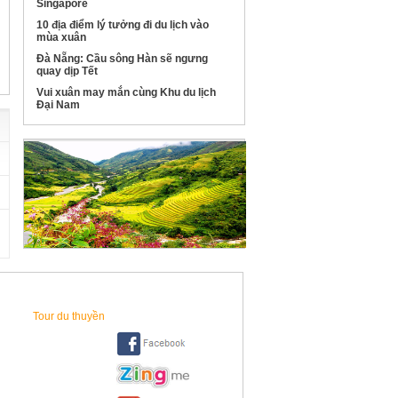
Singapore
10 địa điểm lý tưởng đi du lịch vào
mùa xuân
Đà Nẵng: Cầu sông Hàn sẽ ngưng
quay dịp Tết
Vui xuân may mắn cùng Khu du lịch
Đại Nam
0
0
0
D
Tour du thuyền