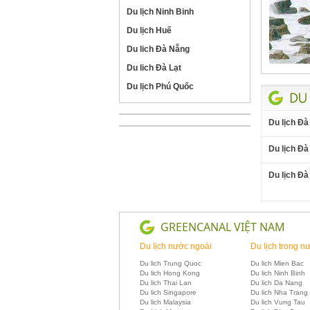
Du lịch Ninh Binh
Du lịch Huế
Du lich Đà Nẵng
Du lich Đà Lạt
Du lịch Phú Quốc
Du lịch Đà
Du lịch Đà
Du lịch Đà
GREENCANAL VIỆT NAM
Du lịch nước ngoài
Du lịch trong n
Du lich Trung Quoc
Du lich Mien Bac
Du lich Hong Kong
Du lich Ninh Binh
Du lich Thai Lan
Du lich Da Nang
Du lich Singapore
Du lich Nha Trang
Du lich Malaysia
Du lich Vung Tau