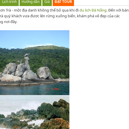
Lịch trình
Hướng dẫn
Giá
ĐẶT TOUR
ơn Trà - một địa danh không thể bỏ qua khi đi
du lịch Đà Nẵng
. Đến với bán
rà quý khách vưa được lên rừng xuống biển, khám phá vẻ đẹp của các
g nơi đây.