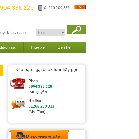
904.386.229
01266.200.333
khách sạn
Thuê xe
Liên hệ
Nếu bạn ngại book tour hãy gọi:
Phone
0904 386 229
(Mr. Quyết)
Hotline
01266 200 333
(Ms. Tâm)
Hỗ trợ trực tuyến