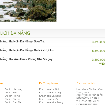
 Nẵng: Hà Nội - Đà Nẵng - Sơn Trà
4.399.00
 Nẵng: Hà Nội - Đà Nẵng - Bà Nà - Hội An
6.590.00
 Nẵng: Hội An - Huế - Phong Nha 5 Ngày
3.500.00
VN
ước
Ks Trong Nước
Dịch vụ du lịch
Du lich Ha Long
Khach san Ha Noi
Lam Visa - Gia han Visa
Tuyển dụng
Du lich Hue
Khach san Ha Long
QUYẾT ĐỊNH CỦA GIÁM
Du lich Hoi An
Khach san Da Nang
ĐỐC CÔNG TY TNHH
Du lich Da Lat
Khach san Hoi An
THƯƠNG MẠI VÀ DU
Du lich Can Tho
Khach san Nha Trang
LỊCH GREENCANAL