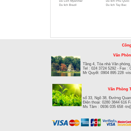
Du Lich Myanmar
Du lich Phu Quoc
Du lich Brazil
Du lich Tay Bac
Công
Văn Phòng
Tầng 4, Tòa nhà Văn phòng,
Tel : 024 3724 5292 - Fax :
Mr Quyết :0904 895 228 -v
Văn Phòng T
số 33, Ngõ 38, Đường Quan
Điện thoại: 0280 3844 616 
Ms Tâm : 0936 035 658 -tn