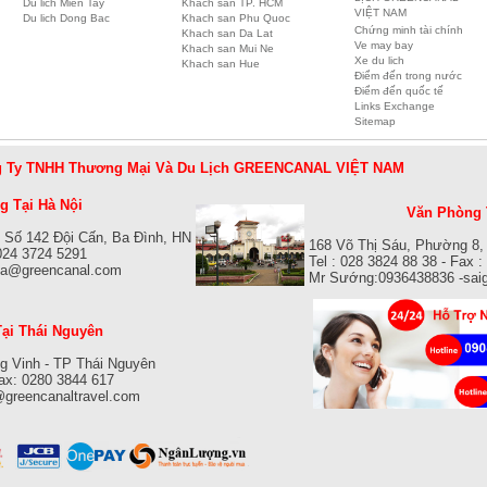
Du lich Mien Tay
Khach san TP. HCM
VIỆT NAM
Du lich Dong Bac
Khach san Phu Quoc
Chứng minh tài chính
Khach san Da Lat
Ve may bay
Khach san Mui Ne
Xe du lich
Khach san Hue
Điểm đến trong nước
Điểm đến quốc tế
Links Exchange
Sitemap
 Ty TNHH Thương Mại Và Du Lịch GREENCANAL VIỆT NAM
 Tại Hà Nội
Văn Phòng 
 Số 142 Đội Cấn, Ba Đình, HN
168 Võ Thị Sáu, Phường 8,
 024 3724 5291
Tel : 028 3824 88 38 - Fax 
isa@greencanal.com
Mr Sướng:0936438836 -sai
ại Thái Nguyên
g Vinh - TP Thái Nguyên
Fax: 0280 3844 617
@greencanaltravel.com