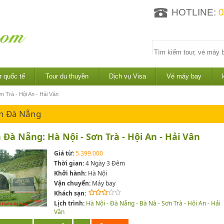
HOTLINE:
0
r quốc tế
Tour du thuyền
Dịch vụ Visa
Vé máy bay
n Trà - Hội An - Hải Vân
ch Đà Nẵng
h Đà Nẵng: Hà Nội - Sơn Trà - Hội An - Hải Vân
Giá từ:
5.399.000
Thời gian:
4 Ngày 3 Đêm
Khởi hành:
Hà Nội
Vận chuyển:
Máy bay
Khách sạn:
Lịch trình:
Hà Nội - Đà Nẵng - Bà Nà - Sơn Trà - Hội An - Hải
Vân