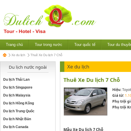
Trang chủ
Tour trong nước
Tour quốc tế
Tour du thuyề
Xe du lịch
Thuê Xe Du lịch 7 Chỗ
Xe du lịch
Du lịch nước ngoài
Thuê Xe Du lịch 7 Chỗ
Du lịch Thái Lan
Du lịch Singapore
Hiệu:
Toyo
Giá từ:
1.1
Du lịch Malaysia
Phụ trội gi
Du lịch Hồng Kông
Phụ trội K
Du lịch Trung Quốc
Du lịch Nhật Bản
Du lịch Canada
Mẫu Xe Du lịch 7 Chỗ