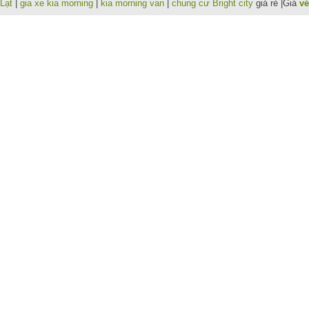
Lạt
|
gia xe kia morning
|
kia morning van
|
chung cư Bright city
giá rẻ |Giá
vé