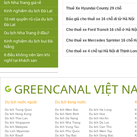
lịch Nha Trang giá rẻ
Thuê Xe Hyundai County 29 chỗ
Kinh nghiệm du lịch Đà Lạt
10 nét quyến rũ của du lịch
Báo giá cho thuê xe 16 chỗ đi từ Hà Nội
Đà Lạt
Cho thuê xe Ford Transit 16 chỗ ở Hà Nộ
Du lịch Nha Trang ở đâu?
Cho thuê xe Mercedes Sprinter 16 chỗ H
Kinh nghiệm du lịch bụi Đà
Nẵng
Cho thuê xe 4 chỗ tại Hà Nội đi Thịnh Lo
8 điều không nên làm khi
nghỉ tại khách sạn
GREENCANAL VIỆT N
Du lịch nước ngoài
Du lịch trong nước
K
Du lich Trung Quoc
Du lich Mien Bac
Du lich Ha Long
K
Du lich Hong Kong
Du lich Ninh Binh
Du lich Hue
K
Du lich Thai Lan
Du lich Da Nang
Du lich Hoi An
K
Du lich Singapore
Du lich Nha Trang
Du lich Da Lat
K
Du lich Malaysia
Du lich Vung Tau
Du lich Can Tho
K
Du Lich Myanmar
Du lich Phu Quoc
Du lich Mien Tay
K
Du lich Brazil
Du lich Tay Bac
Du lich Dong Bac
K