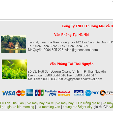
Công Ty TNHH Thương Mại Và 
Văn Phòng Tại Hà Nội
Tầng 4, Tòa nhà Văn phòng, Số 142 Đội Cấn, Ba Đình, H
Tel : 024 3724 5292 - Fax : 024 3724 5291
Mr Quyết :0904 895 228 -visa@greencanal.com
Văn Phòng Tại Thái Nguyên
số 33, Ngõ 38, Đường Quang Vinh - TP Thái Nguyên
Điện thoại: 0280 3844 616 Fax: 0280 3844 617
Ms Tâm : 0936 035 658 -tn@greencanaltravel.com
Du lich Thai Lan
|
vé máy bay giá rẻ
|
vé máy bay đi Đà Nẵng giá rẻ
|
vé máy
Lạt
|
gia xe kia morning
|
kia morning van
|
chung cư Bright city
giá rẻ |Giá
vé