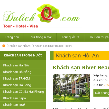
Trang chủ
Tour trong nước
Tour quốc tế
Tour du thuyề
Khách sạn Hội An
Khách sạn River Beach Resort
Khách sạn Hội An
KHÁCH SẠN TRONG NƯỚC
Khách sạn Hà Nội
Khách sạn River Beac
Khách sạn Đà Nẵng
Xếp hạng:
Khách sạn TP.HCM
Địa chỉ:
05 
Khách sạn Hạ Long
Giá từ:
73$
Khách sạn Cát Bà Hải Phòng
Đặt phòn
Khách sạn Sapa
Khách sạn Huế