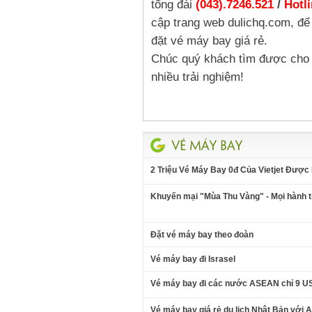
tổng đài
(043).7246.521
/
Hotli
cập trang web dulichq.com, để
đặt vé máy bay giá rẻ.
Chúc quý khách tìm được cho m
nhiều trải nghiệm!
2 Triệu Vé Máy Bay 0đ Của Vietjet Được
Khuyến mại "Mùa Thu Vàng" - Mọi hành tr
Đặt vé máy bay theo đoàn
Vé máy bay đi Israsel
Vé máy bay đi các nước ASEAN chỉ 9 U
Vé máy bay giá rẻ du lịch Nhật Bản với