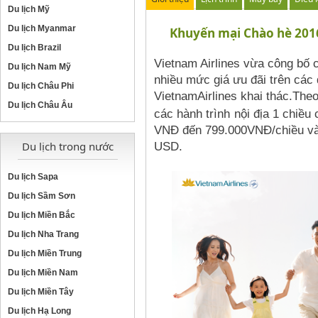
Du lịch Mỹ
Du lịch Myanmar
Khuyến mại Chào hè 2016
Du lịch Brazil
Vietnam Airlines vừa công bố
Du lịch Nam Mỹ
nhiều mức giá ưu đãi trên các 
Du lịch Châu Phi
VietnamAirlines khai thác.
Theo
Du lịch Châu Âu
các hành trình
nội địa
1 chiều 
VNĐ
đến
799.000VNĐ/chiều
v
USD.
Du lịch trong nước
Du lịch Sapa
Du lịch Sầm Sơn
Du lịch Miền Bắc
Du lịch Nha Trang
Du lịch Miền Trung
Du lịch Miền Nam
Du lịch Miền Tây
Du lịch Hạ Long