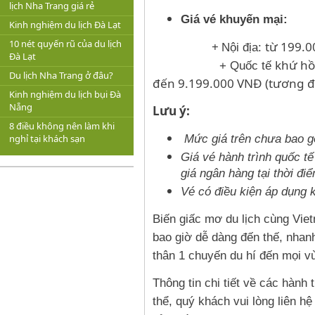
lịch Nha Trang giá rẻ
Giá vé khuyến mại:
Kinh nghiệm du lịch Đà Lạt
10 nét quyến rũ của du lịch
+
từ
199.0
Nội địa:
Đà Lạt
khứ hồ
+ Quốc tế
Du lịch Nha Trang ở đâu?
đến 9.199.000 VNĐ
(tương đ
Kinh nghiệm du lịch bụi Đà
Nẵng
Lưu ý:
8 điều không nên làm khi
Mức giá trên chưa bao gồ
nghỉ tại khách sạn
Giá vé hành trình quốc tế
giá ngân hàng tại thời đi
Vé có điều kiện áp dụng 
Biến giấc mơ du lịch cùng Vie
bao giờ dễ dàng đến thế, nhan
thân 1 chuyến du hí đến mọi v
Thông tin chi tiết về các hành 
thể, quý khách vui lòng liên 