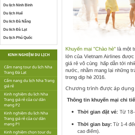
Du lịch Ninh Binh
Du lịch Huế
Du lich Đà Nẵng
Du lich Đà Lạt
Du lịch Phú Quốc
Khuyến mại "Chào hè"
là một t
KINH NGHIỆM DU LỊCH
lớn của
Vietnam Airlines được
giá rẻ vô cùng hấp dẫn tới nhi
Cẩm nang tour du lịch Nha
nước, nhằm mang lại những trả
Trang Đà Lạt
trong dịp hè 2016.
Cẩm nang du lịch Nha Trang
giá rẻ
Chương trình được áp dụng c
Kinh nghiệm du lịch Nha
Trang giá rẻ của cư dân
Thông tin khuyến mại chi tiế
mạng P2
Từ 18
Thời gian đặt vé:
Kinh nghiệm du lịch Nha
Trang giá rẻ của cư dân
Thời gian bay
mạng P1
:
Từ 1-4 đến
cao điểm).
Kinh nghiệm chọn tour du