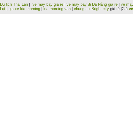
Du lich Thai Lan
|
vé máy bay giá rẻ
|
vé máy bay đi Đà Nẵng giá rẻ
|
vé máy
Lạt
|
gia xe kia morning
|
kia morning van
|
chung cư Bright city
giá rẻ |Giá
vé