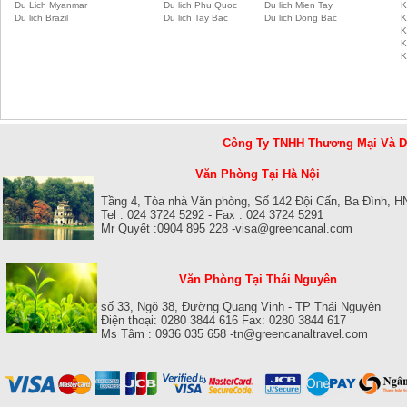
Du Lich Myanmar
Du lich Phu Quoc
Du lich Mien Tay
K
Du lich Brazil
Du lich Tay Bac
Du lich Dong Bac
K
K
K
K
Công Ty TNHH Thương Mại Và 
Văn Phòng Tại Hà Nội
Tầng 4, Tòa nhà Văn phòng, Số 142 Đội Cấn, Ba Đình, H
Tel : 024 3724 5292 - Fax : 024 3724 5291
Mr Quyết :0904 895 228 -visa@greencanal.com
Văn Phòng Tại Thái Nguyên
số 33, Ngõ 38, Đường Quang Vinh - TP Thái Nguyên
Điện thoại: 0280 3844 616 Fax: 0280 3844 617
Ms Tâm : 0936 035 658 -tn@greencanaltravel.com