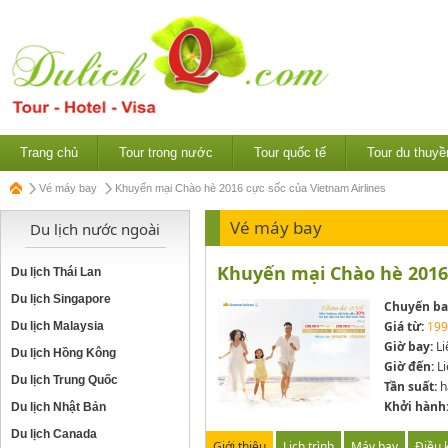
Trang chủ
Tour trong nước
Tour quốc tế
Tour du thuyề
Vé máy bay
Khuyến mại Chào hè 2016 cực sốc của Vietnam Airlines
Vé máy bay
Du lịch nước ngoài
Khuyến mại Chào hè 2016 
Du lịch Thái Lan
Du lịch Singapore
Chuyến ba
Giá từ:
199
Du lịch Malaysia
Giờ bay:
Li
Du lịch Hồng Kông
Giờ đến:
Li
Du lịch Trung Quốc
Tần suất:
h
Khởi hành
Du lịch Nhật Bản
Du lịch Canada
Giới thiệu
Lịch trình
Máy bay
Điều 