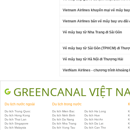
Vietnam Airlines khuyến mại vé máy ba
Vietnam Airlines bán vé máy bay ưu đãi 
Vé máy bay từ Nha Trang đi Sài Gòn
Vé máy bay từ Sài Gòn (TPHCM) đi Thượ
Vé máy bay từ Hà Nội đi Thượng Hải
VietNam Airlines - chương trình khoảng
GREENCANAL VIỆT N
Du lịch nước ngoài
Du lịch trong nước
K
Du lich Trung Quoc
Du lich Mien Bac
Du lich Ha Long
K
Du lich Hong Kong
Du lich Ninh Binh
Du lich Hue
K
Du lich Thai Lan
Du lich Da Nang
Du lich Hoi An
K
Du lich Singapore
Du lich Nha Trang
Du lich Da Lat
K
Du lich Malaysia
Du lich Vung Tau
Du lich Can Tho
K