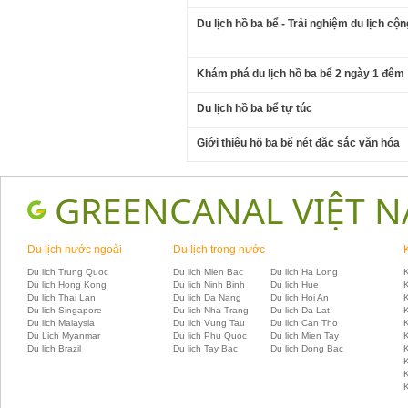
Du lịch hồ ba bể - Trải nghiệm du lịch cộ
Khám phá du lịch hồ ba bể 2 ngày 1 đêm
Du lịch hồ ba bể tự túc
Giới thiệu hồ ba bể nét đặc sắc văn hóa
GREENCANAL VIỆT 
Du lịch nước ngoài
Du lịch trong nước
Du lich Trung Quoc
Du lich Mien Bac
Du lich Ha Long
K
Du lich Hong Kong
Du lich Ninh Binh
Du lich Hue
Du lich Thai Lan
Du lich Da Nang
Du lich Hoi An
Du lich Singapore
Du lich Nha Trang
Du lich Da Lat
K
Du lich Malaysia
Du lich Vung Tau
Du lich Can Tho
Du Lich Myanmar
Du lich Phu Quoc
Du lich Mien Tay
Du lich Brazil
Du lich Tay Bac
Du lich Dong Bac
K