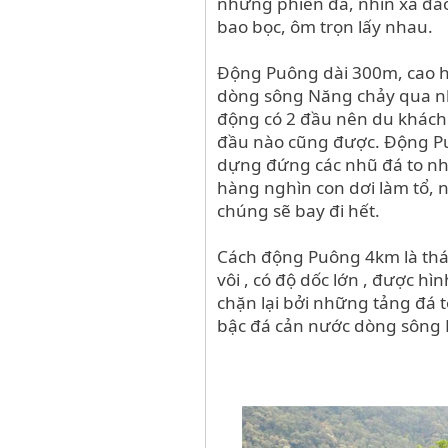
những phiến đá, nhìn xa đ
bao bọc, ôm trọn lấy nhau.
Động Puông dài 300m, cao h
dòng sông Năng chảy qua n
động có 2 đầu nên du khách 
đầu nào cũng được. Động Puô
dựng đứng
các nhũ đá to n
hàng nghìn con dơi làm tổ, 
chúng sẽ bay đi hết.
Cách động Puông 4km là thá
vôi , có độ dốc lớn , được h
chặn lại bởi những tảng đá t
bậc đá cản nước dòng sông