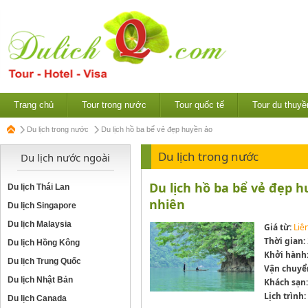
Trang chủ
Tour trong nước
Tour quốc tế
Tour du thuyề
Du lịch trong nước
Du lịch hồ ba bể vẻ đẹp huyền ảo
Du lịch trong nước
Du lịch nước ngoài
Du lịch hồ ba bể vẻ đẹp 
Du lịch Thái Lan
nhiên
Du lịch Singapore
Du lịch Malaysia
Giá từ:
Liê
Thời gian:
Du lịch Hồng Kông
Khởi hành
Du lịch Trung Quốc
Vận chuyể
Du lịch Nhật Bản
Khách sạn:
Lịch trình:
Du lịch Canada