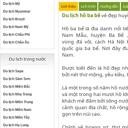
Du lịch Mỹ
Giới thiệu
Lịch trình
Hướng dẫn
Gi
Du lịch Myanmar
Du lịch hồ ba bể
vẻ đẹp huy
Du lịch Brazil
Du lịch Nam Mỹ
Hồ ba bể là địa danh nổi t
Nam Mẫu, huyện Ba Bể ,t
Du lịch Châu Phi
vùng đá vôi, cách Hà Nội
Du lịch Châu Âu
quốc gia ba bể. Nơi đây đư
Nam.
Du lịch trong nước
Được biết đến là hồ đẹp n
Du lịch Sapa
bởi nét thơ mộng, yêu kiều,
Du lịch Sầm Sơn
Là một trong số năm hồ nướ
Du lịch Miền Bắc
và một trong hai mươi hồ lớ
Du lịch Nha Trang
khách mê đắm bởi sông nước
Du lịch Miền Trung
cảnh quan địa chất, hồ rộn
Du lịch Miền Nam
gọn trên núi cao.
Du lịch Miền Tây
Du lịch Hạ Long
Chính vẻ hoang sơ, thơ m