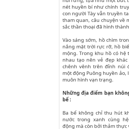
núi rừng, tựa như một bức 
nét huyền bí như chính tru
con người Tày vẫn truyền ta
tham quan, câu chuyện về 
sắc thần thoại đã hình thàn
Vào sáng sớm, hồ chìm tron
nắng mặt trời rực rỡ, hồ bi
mộng. Trong khu hồ có hệ t
nhau tạo nên vẻ đẹp khác 
chênh vênh trên đỉnh núi 
một động Puông huyền ảo, l
muôn hình vạn trạng.
Những địa điểm bạn không 
bể :
Ba bể không chỉ thu hút k
nước trong xanh cùng hệ
động mà còn bởi thảm thực