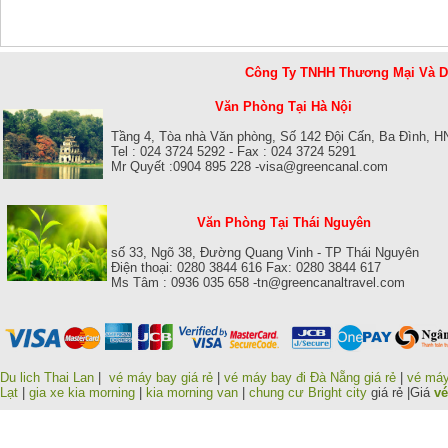
Công Ty TNHH Thương Mại Và 
Văn Phòng Tại Hà Nội
Tầng 4, Tòa nhà Văn phòng, Số 142 Đội Cấn, Ba Đình, H
Tel : 024 3724 5292 - Fax : 024 3724 5291
Mr Quyết :0904 895 228 -visa@greencanal.com
Văn Phòng Tại Thái Nguyên
số 33, Ngõ 38, Đường Quang Vinh - TP Thái Nguyên
Điện thoại: 0280 3844 616 Fax: 0280 3844 617
Ms Tâm : 0936 035 658 -tn@greencanaltravel.com
Du lich Thai Lan
|
vé máy bay giá rẻ
|
vé máy bay đi Đà Nẵng giá rẻ
|
vé máy
Lạt
|
gia xe kia morning
|
kia morning van
|
chung cư Bright city
giá rẻ |Giá
vé