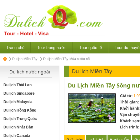
Trang chủ
Tour trong nước
Tour quốc tế
Tour du thuyề
Du lịch Miền Tây
Du lịch Miền Tây Mùa nước nổi
Du lich Miền Tây
Du lịch nước ngoài
Du Lịch Miền Tây Sông n
Du lịch Thái Lan
Du lịch Singapore
Giá từ:
1.9
Thời gian:
Du lịch Malaysia
Khởi hành
Du lịch Hồng Kông
Vận chuyể
Du lịch Trung Quốc
Khách sạn:
Lịch trình:
Du lịch Nhật Bản
Du lịch Canada
Giới thiệu
Lịch trình
Hướng dẫn
Gi