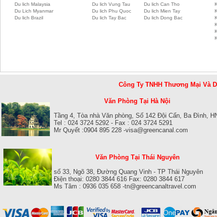
Du lich Malaysia
Du lich Vung Tau
Du lich Can Tho
Du Lich Myanmar
Du lich Phu Quoc
Du lich Mien Tay
Du lich Brazil
Du lich Tay Bac
Du lich Dong Bac
K
Công Ty TNHH Thương Mại Và 
Văn Phòng Tại Hà Nội
Tầng 4, Tòa nhà Văn phòng, Số 142 Đội Cấn, Ba Đình, H
Tel : 024 3724 5292 - Fax : 024 3724 5291
Mr Quyết :0904 895 228 -visa@greencanal.com
Văn Phòng Tại Thái Nguyên
số 33, Ngõ 38, Đường Quang Vinh - TP Thái Nguyên
Điện thoại: 0280 3844 616 Fax: 0280 3844 617
Ms Tâm : 0936 035 658 -tn@greencanaltravel.com