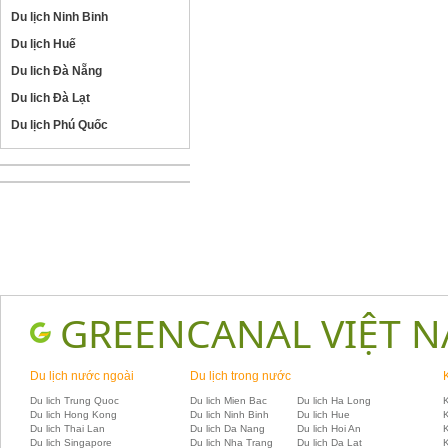
Du lịch Ninh Binh
Du lịch Huế
Du lich Đà Nẵng
Du lich Đà Lạt
Du lịch Phú Quốc
GREENCANAL VIỆT 
Du lịch nước ngoài
Du lịch trong nước
Du lich Trung Quoc
Du lich Mien Bac
Du lich Ha Long
K
Du lich Hong Kong
Du lich Ninh Binh
Du lich Hue
Du lich Thai Lan
Du lich Da Nang
Du lich Hoi An
Du lich Singapore
Du lich Nha Trang
Du lich Da Lat
K