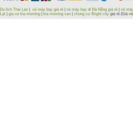
Du lich Thai Lan
|
vé máy bay giá rẻ
|
vé máy bay đi Đà Nẵng giá rẻ
|
vé máy
Lạt
|
gia xe kia morning
|
kia morning van
|
chung cư Bright city
giá rẻ |Giá
vé