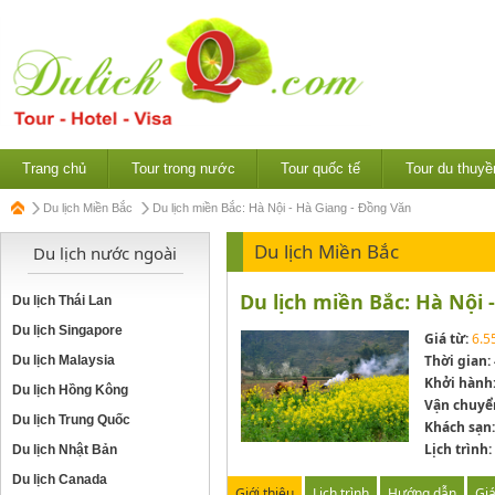
Trang chủ
Tour trong nước
Tour quốc tế
Tour du thuyề
Du lịch Miền Bắc
Du lịch miền Bắc: Hà Nội - Hà Giang - Đồng Văn
Du lịch Miền Bắc
Du lịch nước ngoài
Du lịch miền Bắc: Hà Nội 
Du lịch Thái Lan
Du lịch Singapore
Giá từ:
6.5
Thời gian:
Du lịch Malaysia
Khởi hành
Du lịch Hồng Kông
Vận chuyể
Du lịch Trung Quốc
Khách sạn:
Lịch trình:
Du lịch Nhật Bản
Du lịch Canada
Giới thiệu
Lịch trình
Hướng dẫn
Gi