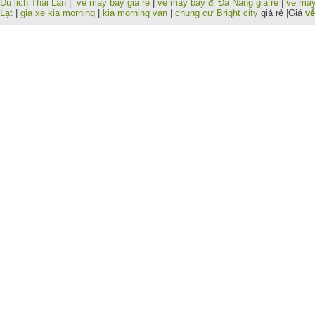
Du lich Thai Lan
|
vé máy bay giá rẻ
|
vé máy bay đi Đà Nẵng giá rẻ
|
vé máy
Lạt
|
gia xe kia morning
|
kia morning van
|
chung cư Bright city
giá rẻ |Giá
vé