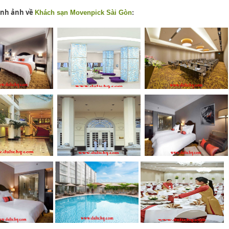
ình
ảnh v
ề
Khách sạn Movenpick
S
ài G
òn
: