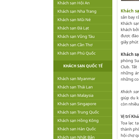
Khách sạn Hội An
Khách sạ
Khách sạn Nha Trang
sân bay rấ
Khách sạn Mũi Né
Khách sạn
Khách sạn Đà Lạt
khách bởi
được đào
Khách sạn Vũng Tàu
giây phút 
Khách sạn Cần Thơ
Khách sạn Phú Quốc
Khách s
phòng Su
KHÁCH SẠN QUỐC TẾ
Club. Tất
những án
Khách sạn Myanmar
những co
Khách sạn Thái Lan
Khách sạ
Khách sạn Malaysia
giúp du 
Khách sạn Singapore
còn nhiều
Khách sạn Trung Quốc
Vị trí
Khá
Khách sạn Hồng Kông
Tọa lạc 
Khách sạn Hàn Quốc
thành phố
hội chợ q
Khách sạn Nhật Bản