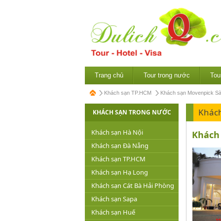
Trang chủ
Tour trong nước
Tou
Khách sạn TP.HCM
Khách sạn Movenpick Sà
Khác
KHÁCH SẠN TRONG NƯỚC
Khách sạn Hà Nội
Khách 
Khách sạn Đà Nẵng
Khách sạn TP.HCM
Khách sạn Hạ Long
Khách sạn Cát Bà Hải Phòng
Khách sạn Sapa
Khách sạn Huế