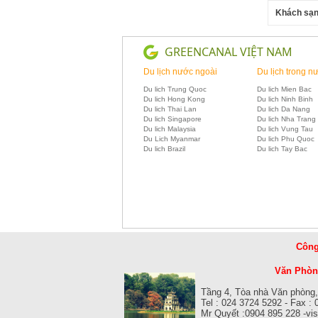
Khách sạn
GREENCANAL VIỆT NAM
Du lịch nước ngoài
Du lịch trong n
Du lich Trung Quoc
Du lich Mien Bac
Du lich Hong Kong
Du lich Ninh Binh
Du lich Thai Lan
Du lich Da Nang
Du lich Singapore
Du lich Nha Trang
Du lich Malaysia
Du lich Vung Tau
Du Lich Myanmar
Du lich Phu Quoc
Du lich Brazil
Du lich Tay Bac
Công
Văn Phòng
Tầng 4, Tòa nhà Văn phòng,
Tel : 024 3724 5292 - Fax :
Mr Quyết :0904 895 228 -v