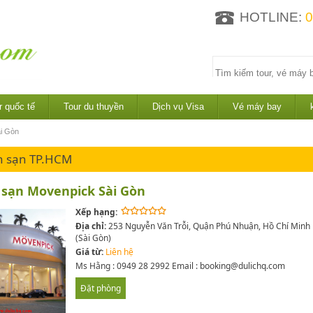
HOTLINE:
0
r quốc tế
Tour du thuyền
Dịch vụ Visa
Vé máy bay
i Gòn
h sạn TP.HCM
sạn Movenpick Sài Gòn
Xếp hạng:
Địa chỉ:
253 Nguyễn Văn Trỗi, Quận Phú Nhuận, Hồ Chí Minh
(Sài Gòn)
Giá từ:
Liên hệ
Ms Hằng : 0949 28 2992 Email : booking@dulichq.com
Đặt phòng