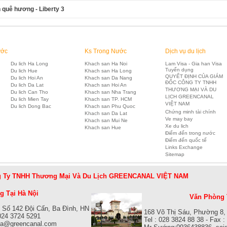
 quê hương - Liberty 3
ước
Ks Trong Nước
Dịch vụ du lịch
Du lich Ha Long
Khach san Ha Noi
Lam Visa - Gia han Visa
Tuyển dụng
Du lich Hue
Khach san Ha Long
QUYẾT ĐỊNH CỦA GIÁM
Du lich Hoi An
Khach san Da Nang
ĐỐC CÔNG TY TNHH
Du lich Da Lat
Khach san Hoi An
THƯƠNG MẠI VÀ DU
Du lich Can Tho
Khach san Nha Trang
LỊCH GREENCANAL
Du lich Mien Tay
Khach san TP. HCM
VIỆT NAM
Du lich Dong Bac
Khach san Phu Quoc
Chứng minh tài chính
Khach san Da Lat
Ve may bay
Khach san Mui Ne
Xe du lich
Khach san Hue
Điểm đến trong nước
Điểm đến quốc tế
Links Exchange
Sitemap
 Ty TNHH Thương Mại Và Du Lịch GREENCANAL VIỆT NAM
 Tại Hà Nội
Văn Phòng 
 Số 142 Đội Cấn, Ba Đình, HN
168 Võ Thị Sáu, Phường 8,
 024 3724 5291
Tel : 028 3824 88 38 - Fax 
isa@greencanal.com