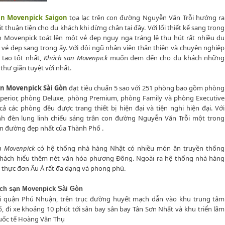
n Movenpick Saigon
tọa lạc trên con đường Nguyễn Văn Trỗi hướng ra
t thuận tiện cho du khách khi dừng chân tại đây. Với lối thiết kế sang trọng
 Movenpick toát lên một vẻ đẹp nguy nga tráng lệ thu hút rất nhiều du
 vẻ đẹp sang trọng ấy. Với đội ngũ nhân viên thân thiện và chuyên nghiệp
 tạo tốt nhất,
Khách sạn Movenpick
muốn đem đến cho du khách những
thư giãn tuyệt vời nhất.
ạn Movenpick
S
ài G
òn
đạt tiêu chuẩn 5 sao với 251 phòng bao gồm phòng
perior, phòng Deluxe, phòng Premium, phòng Family và phòng Executive
 cả các phòng đều được trang thiết bị hiện đại và tiện nghi hiện đại. Với
h đèn lung linh chiếu sáng trân con đường Nguyễn Văn Trỗi một trong
n đường đẹp nhất của Thành Phố .
n Movenpick
có hệ thống nhà hàng Nhật có nhiều món ăn truyền thống
khách hiểu thêm nét văn hóa phương Đông. Ngoài ra hệ thống nhà hàng
 thực đơn Âu Á rất đa dạng và phong phú.
ch sạn Movenpick
S
ài G
òn
tại quận Phú Nhuận, trên trục đường huyết mạch dẫn vào khu trung tâm
, đi xe khoảng 10 phút tới sân bay sân bay Tân Sơn Nhất và khu triển lãm
uốc tế Hoàng Văn Thụ